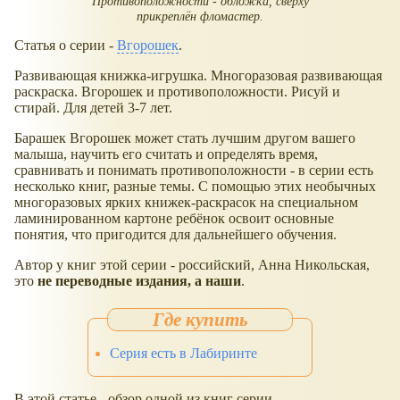
Противоположности - обложка, сверху
прикреплён фломастер.
Статья о серии -
Вгорошек
.
Развивающая книжка-игрушка. Многоразовая развивающая
раскраска. Вгорошек и противоположности. Рисуй и
стирай. Для детей 3-7 лет.
Барашек Вгорошек может стать лучшим другом вашего
малыша, научить его считать и определять время,
сравнивать и понимать противоположности - в серии есть
несколько книг, разные темы. С помощью этих необычных
многоразовых ярких книжек-раскрасок на специальном
ламинированном картоне ребёнок освоит основные
понятия, что пригодится для дальнейшего обучения.
Автор у книг этой серии - российский, Анна Никольская,
это
не переводные издания, а наши
.
Серия есть в Лабиринте
В этой статье - обзор одной из книг серии -