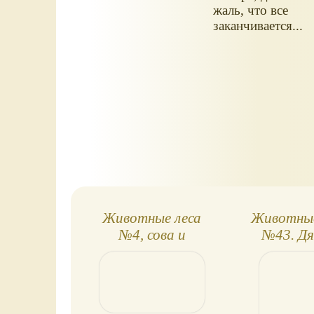
жаль, что все
заканчивается...
Животные леса
Животные
№4, сова и
№43. Дя
жеребёнок
крольч