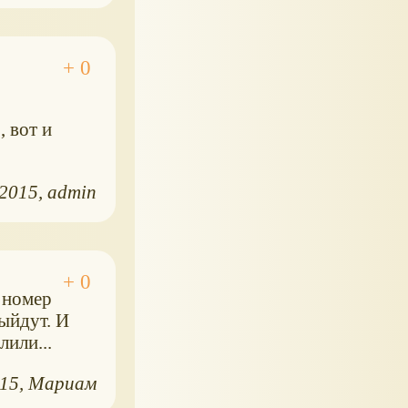
, вот и
.2015
admin
н номер
выйдут. И
лили...
015
Мариам