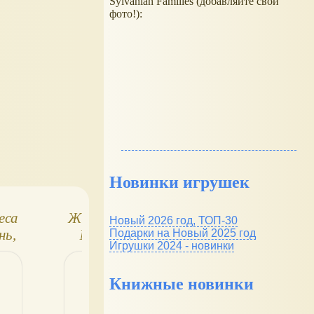
Sylvanian Families (добавляйте свои
фото!):
Новинки игрушек
еса
Животные леса
Животные лес
Новый 2026 год, ТОП-30
нь,
№25. Утка,
№65. Папа-
Подарки на Новый 2025 год
Игрушки 2024 - новинки
ть
нижняя часть
росомаха, птен
сосны
цапли
Книжные новинки