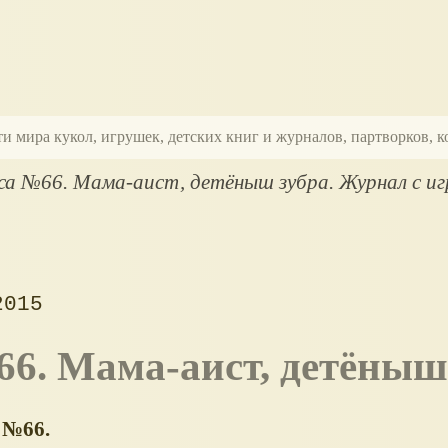
ти мира кукол, игрушек, детских книг и журналов, партворков,
а №66. Мама-аист, детёныш зубра. Журнал с и
2015
66. Мама-аист, детёныш
 №66.