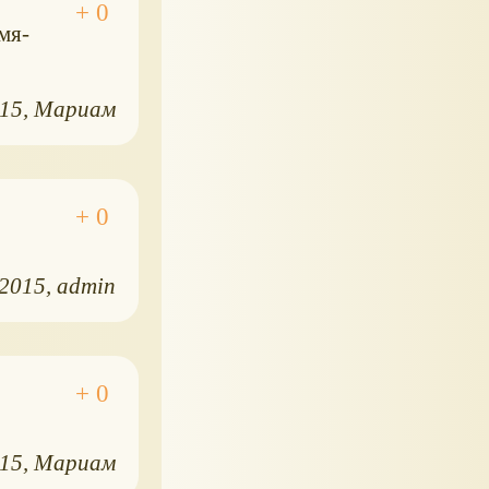
мя-
015
Мариам
.2015
admin
015
Мариам