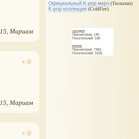
Официальный K-pop мерч
(Тюльпан)
K-pop коллекция
(ColdFire)
015
Мариам
сегодня
Просмотров: 140
Посетителей: 106
вчера
Просмотров: 7362
Посетителей: 3105
015
Мариам