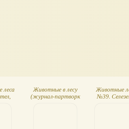
 леса
Животные в лесу
Животные л
тел,
(журнал-партворк
№39. Селезе
иха
ДеАгостини)
нижняя час
дерева