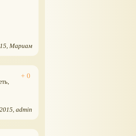
015
Мариам
еть,
.2015
admin