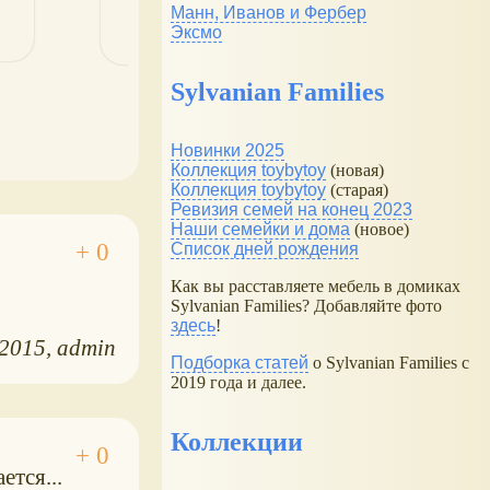
Манн, Иванов и Фербер
Эксмо
Sylvanian Families
Новинки 2025
Коллекция toybytoy
(новая)
Коллекция toybytoy
(старая)
Ревизия семей на конец 2023
Наши семейки и дома
(новое)
Список дней рождения
Как вы расставляете мебель в домиках
Sylvanian Families? Добавляйте фото
здесь
!
.2015
admin
Подборка статей
о Sylvanian Families с
2019 года и далее.
Коллекции
ется...