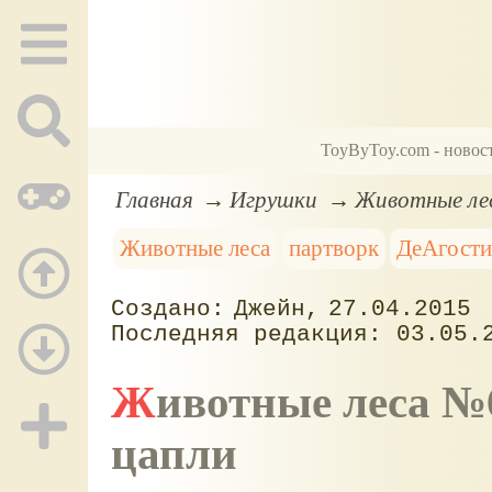
ToyByToy.com - новос
Главная
Игрушки
Животные лес
Животные леса
партворк
ДеАгост
Джейн
27.04.2015
03.05.
Животные леса №65. Папа-росомаха, птенцы
цапли