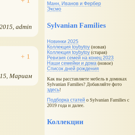
Манн, Иванов и Фербер
Эксмо
Sylvanian Families
.2015
admin
Новинки 2025
Коллекция toybytoy
(новая)
Коллекция toybytoy
(старая)
Ревизия семей на конец 2023
Наши семейки и дома
(новое)
Список дней рождения
015
Мариам
Как вы расставляете мебель в домиках
Sylvanian Families? Добавляйте фото
здесь
!
Подборка статей
о Sylvanian Families с
2019 года и далее.
Коллекции