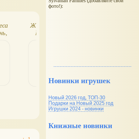
Sylvanian Families (добавляйте свои
фото!):
еса
Животные леса
Животные лес
нь,
№25. Утка,
№64. Лань, птен
ть
нижняя часть
аиста
сосны
Новинки игрушек
Новый 2026 год, ТОП-30
Подарки на Новый 2025 год
Игрушки 2024 - новинки
Книжные новинки