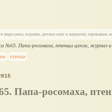
ти мира кукол, игрушек, детских книг и журналов, партворков,
а №65. Папа-росомаха, птенцы цапли, журнал и
ини
птички
2015