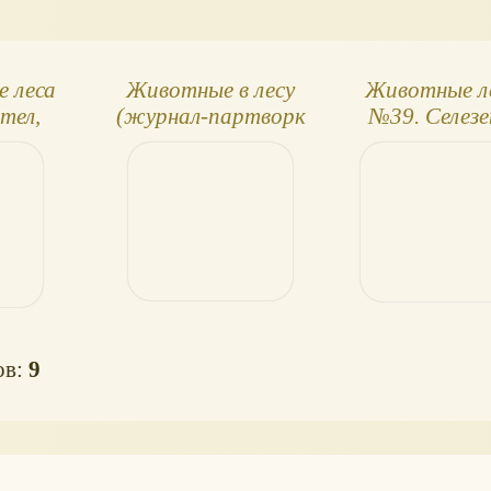
 леса
Животные в лесу
Животные л
тел,
(журнал-партворк
№39. Селезе
иха
ДеАгостини)
нижняя час
дерева
ов:
9