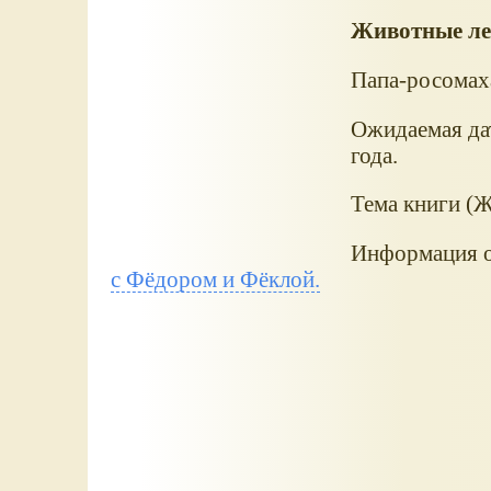
Животные ле
Папа-росомах
Ожидаемая дат
года.
Тема книги (Ж
Информация о
с Фёдором и Фёклой.