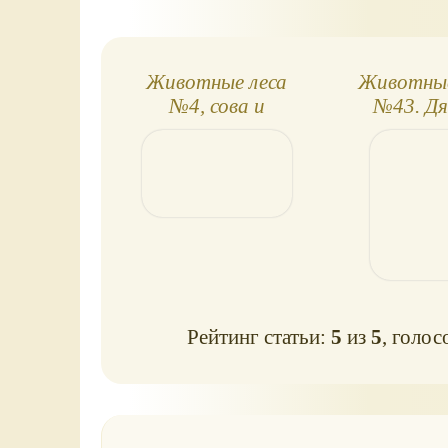
Животные леса
Животные
№4, сова и
№43. Дя
жеребёнок
крольч
Рейтинг статьи:
5
из
5
, голос