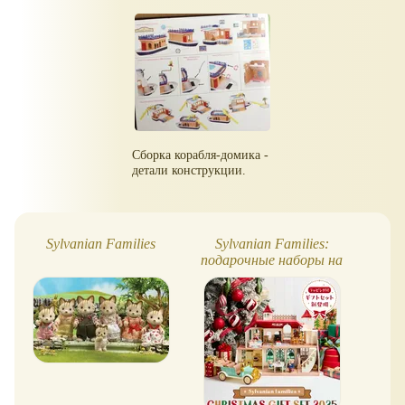
Сборка корабля-домика -
детали конструкции.
Sylvanian Families
Sylvanian Families:
Leg
подарочные наборы на
Новый 2026 год (Япония)