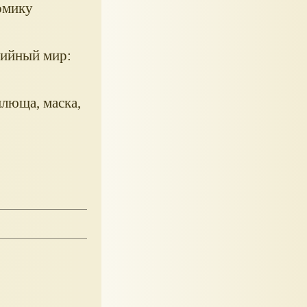
омику
зийный мир:
плюща, маска,