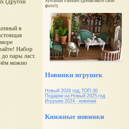
Sylvanian Families (добавляйте свои
их (другой
фото!):
женный в
астоящая
 море
райте! Набор
 до пары ласт.
 нём можно
Новинки игрушек
Новый 2026 год, ТОП-30
Подарки на Новый 2025 год
Игрушки 2024 - новинки
Книжные новинки