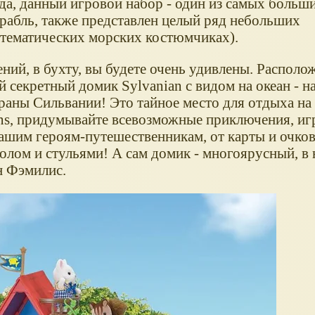
да, данный игровой набор - один из самых больш
рабль, также представлен целый ряд небольших
 тематических морских костюмчиках).
ний, в бухту, вы будете очень удивлены. Располо
 секретный домик Sylvanian с видом на океан - н
раны Сильвании! Это тайное место для отдыха на
ns, придумывайте всевозможные приключения, иг
вашим героям-путешественникам, от карты и очков
олом и стульями! А сам домик - многоярусный, в
н Фэмилис.