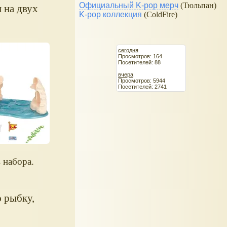
Официальный K-pop мерч
(Тюльпан)
 на двух
K-pop коллекция
(ColdFire)
сегодня
Просмотров: 164
Посетителей: 88
вчера
Просмотров: 5944
Посетителей: 2741
 набора.
 рыбку,