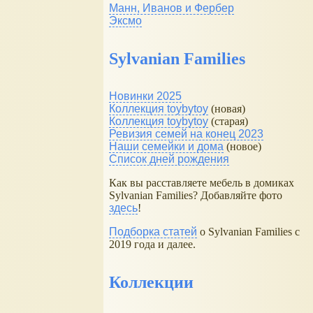
Манн, Иванов и Фербер
Эксмо
Sylvanian Families
Новинки 2025
Коллекция toybytoy
(новая)
Коллекция toybytoy
(старая)
Ревизия семей на конец 2023
Наши семейки и дома
(новое)
Список дней рождения
Как вы расставляете мебель в домиках
Sylvanian Families? Добавляйте фото
здесь
!
Подборка статей
о Sylvanian Families с
2019 года и далее.
Коллекции