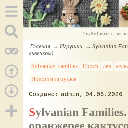
ToyByToy.com - новос
Главная
Игрушки
Sylvanian Fam
львенком)
Sylvanian Families
Epoch
лев
муз
Новости игрушек
admin
04.06.2026
Sylvanian Families. Веселое представление в
оранжерее кактусо