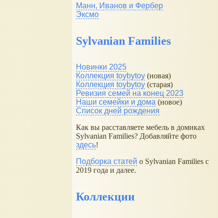
Манн, Иванов и Фербер
Эксмо
Sylvanian Families
Новинки 2025
Коллекция toybytoy
(новая)
Коллекция toybytoy
(старая)
Ревизия семей на конец 2023
Наши семейки и дома
(новое)
Список дней рождения
Как вы расставляете мебель в домиках
Sylvanian Families? Добавляйте фото
здесь
!
Подборка статей
о Sylvanian Families с
2019 года и далее.
Коллекции