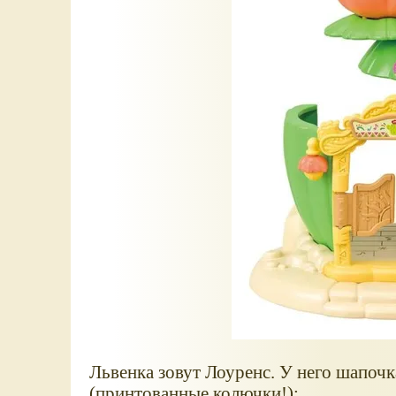
Львенка зовут Лоуренс. У него шапочк
(принтованные колючки!):