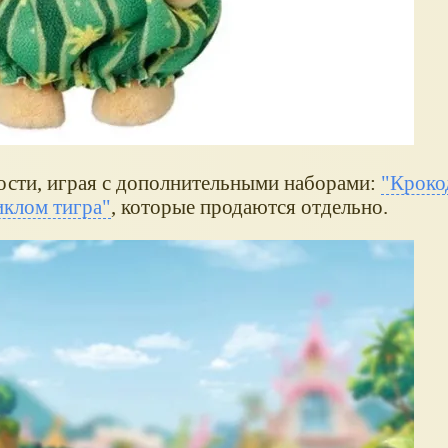
ости, играя с дополнительными наборами:
"Кроко
клом тигра"
, которые продаются отдельно.