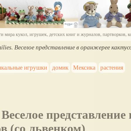
ти мира кукол, игрушек, детских книг и журналов, партворков,
ilies. Веселое представление в оранжерее кактусо
ыкальные игрушки
домик
Мексика
растения
в (со львенком)