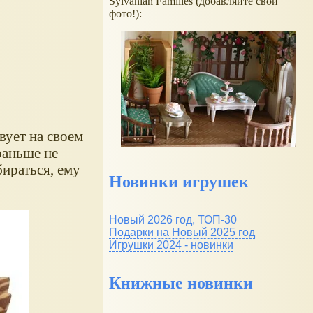
Sylvanian Families (добавляйте свои
фото!):
вует на своем
раньше не
ираться, ему
Новинки игрушек
Новый 2026 год, ТОП-30
Подарки на Новый 2025 год
Игрушки 2024 - новинки
Книжные новинки