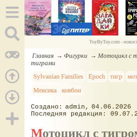
ToyByToy.com - новос
Главная
Фигурки
Мотоцикл с ти
тиграми
Sylvanian Families
Epoch
тигр
мо
Мексика
ковбои
admin
04.06.2026
09.07.
Мотоцикл с тигром: Tiger Adventure Sylvanian