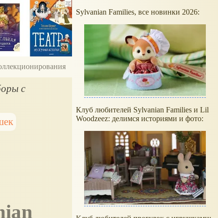
Sylvanian Families, все новинки 2026:
 коллекционирования
боры с
Клуб любителей Sylvanian Families и Lil
Woodzeez: делимся историями и фото:
шек