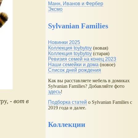
Манн, Иванов и Фербер
Эксмо
Sylvanian Families
Новинки 2025
Коллекция toybytoy
(новая)
Коллекция toybytoy
(старая)
Ревизия семей на конец 2023
Наши семейки и дома
(новое)
Список дней рождения
Как вы расставляете мебель в домиках
Sylvanian Families? Добавляйте фото
здесь
!
ру, -
вот в
Подборка статей
о Sylvanian Families с
2019 года и далее.
Коллекции