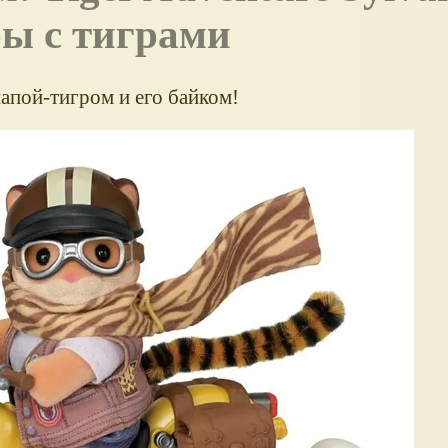
оры с тиграми
папой-тигром и его байком!