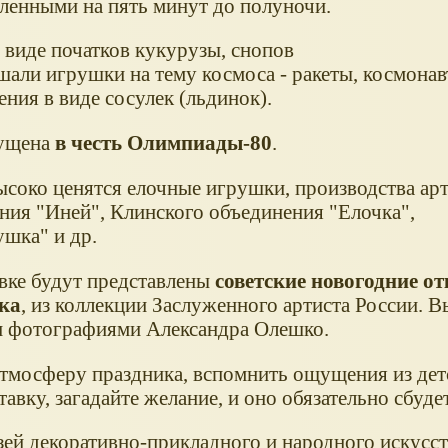
вленными на пять минут до полуночи.
 виде початков кукурузы, снопов
шали игрушки на тему космоса - ракеты, космонав
ния в виде сосулек (льдинок).
пущена
в честь Олимпиады-80
.
соко ценятся елочные игрушки, производства ар
ния "Иней", Клинского объединения "Елочка",
шка" и др.
вке будут представлены
советские новогодние о
ска
, из коллекции Заслуженного артиста России. В
и фотографиями Александра Олешко.
тмосферу праздника, вспомнить ощущения из дет
вку, загадайте желание, и оно обязательно сбуде
ей декоративно-прикладного и народного искусст