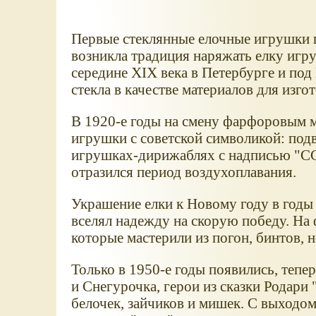
Первые стеклянные елочные игрушки п
возникла традиция наряжать елку игру
середине XIX века в Петербурге и по
стекла в качестве материалов для изг
В 1920-е годы на смену фарфоровым 
игрушки с советской символикой: подв
игрушках-дирижаблях с надписью "С
отразился период воздухоплавания.
Украшение елки к Новому году в годы
вселял надежду на скорую победу. На
которые мастерили из погон, бинтов, 
Только в 1950-е годы появились, теп
и Снегурочка, герои из сказки Родари
белочек, зайчиков и мишек. С выходо