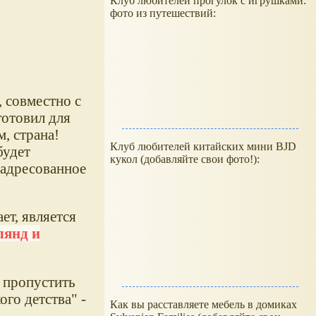
Клуб любителей прогулок с игрушками:
фото из путешествий:
 совместно с
отовил для
, страна!
Клуб любителей китайских мини BJD
будет
кукол (добавляйте свои фото!):
 адресованное
ет, является
лянд и
г пропустить
ого детства" -
Как вы расставляете мебель в домиках