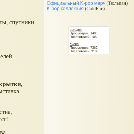
Официальный K-pop мерч
(Тюльпан)
K-pop коллекция
(ColdFire)
ты, спутники.
сегодня
Просмотров: 140
Посетителей: 106
вчера
Просмотров: 7362
Посетителей: 3105
телей
ткрытки,
ыставка
ства,
тся!
ва.