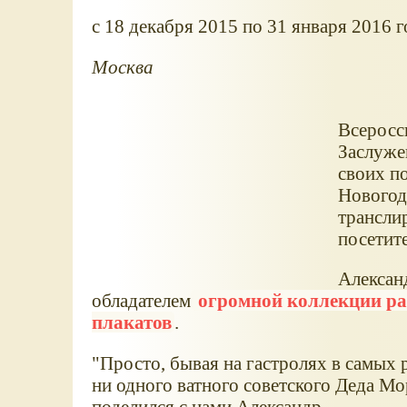
c 18 декабря 2015 по 31 января 2016 г
Москва
Всеросс
Заслуже
своих п
Новогод
трансли
посетит
Александ
обладателем
огромной коллекции ра
плакатов
.
"Просто, бывая на гастролях в самых
ни одного ватного советского Деда Мор
поделился с нами Александр.