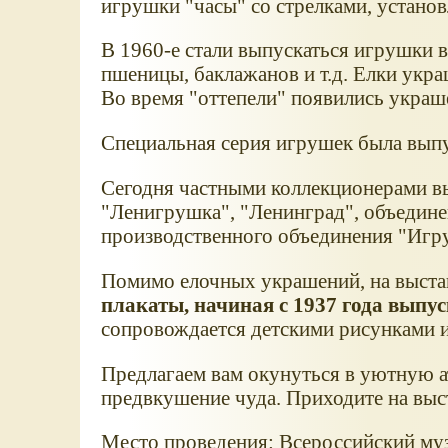
игрушки "часы" со стрелками, устано
В 1960-е стали выпускаться игрушки в
пшеницы, баклажанов и т.д. Елки укра
Во время "оттепели" появились украше
Специальная серия игрушек была вы
Сегодня частными коллекционерами вы
"Ленигрушка", "Ленинград", объедине
производственного объединения "Игру
Помимо елочных украшений, на выста
плакаты, начиная с 1937 года выпу
сопровождается детскими рисунками 
Предлагаем вам окунуться в уютную а
предвкушение чуда. Приходите на выста
Место проведения: Всероссийский муз