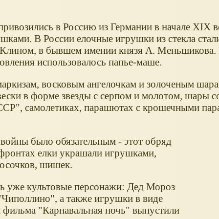
ривозились в Россию из Германии в начале ХIX ве
шками. В России елочные игрушки из стекла стал
д Клином, в бывшем имении князя А. Меньшикова
отовления использовалось папье-маше.
маркизам, восковым ангелочкам и золоченым шар
ески в форме звезды с серпом и молотом, шары со
ССР", самолетиках, парашютах с крошечными па
 войны было обязательным - этот обряд
 фронтах елки украшали игрушками,
носочков, шишек.
ерь уже культовые персонажи: Дед Мороз
 "Чиполлино", а также игрушки в виде
м фильма "Карнавальная ночь" выпустили