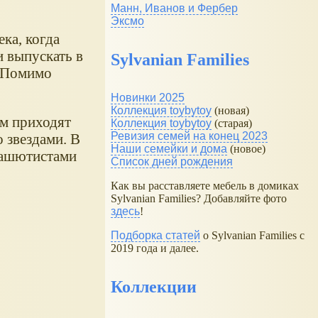
Манн, Иванов и Фербер
Эксмо
ка, когда
и выпускать в
Sylvanian Families
. Помимо
Новинки 2025
Коллекция toybytoy
(новая)
ам приходят
Коллекция toybytoy
(старая)
Ревизия семей на конец 2023
 звездами. В
Наши семейки и дома
(новое)
рашютистами
Список дней рождения
Как вы расставляете мебель в домиках
Sylvanian Families? Добавляйте фото
здесь
!
Подборка статей
о Sylvanian Families с
2019 года и далее.
Коллекции