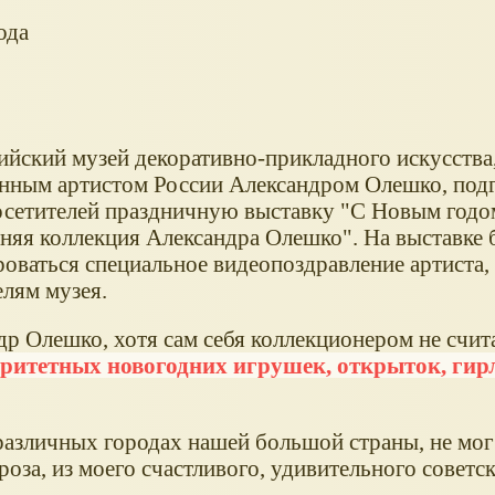
ода
ийский музей декоративно-прикладного искусства,
нным артистом России Александром Олешко, подг
осетителей праздничную выставку "С Новым годом
няя коллекция Александра Олешко". На выставке 
роваться специальное видеопоздравление артиста,
елям музея.
р Олешко, хотя сам себя коллекционером не счита
ритетных новогодних игрушек, открыток, гир
 различных городах нашей большой страны, не мо
оза, из моего счастливого, удивительного советск