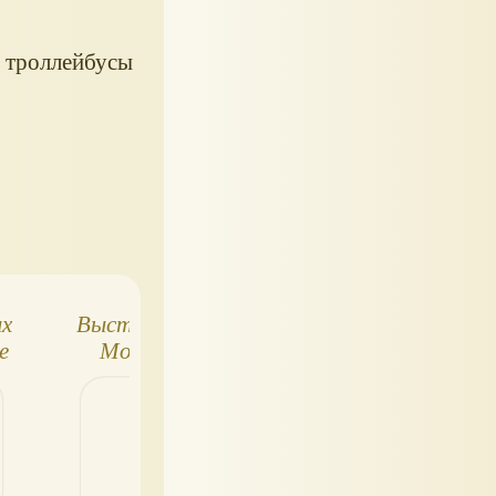
, троллейбусы
ых
Выставка «Дед
Ёлочные игрушки
е
Мороз, его
винтаж
я"
компания и …»