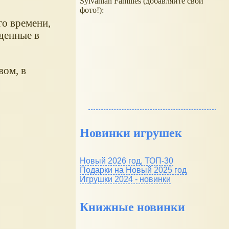
Sylvanian Families (добавляйте свои
фото!):
го времени,
йденные в
вом, в
Новинки игрушек
Новый 2026 год, ТОП-30
Подарки на Новый 2025 год
Игрушки 2024 - новинки
Книжные новинки