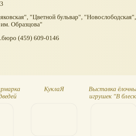
 3
аяковская", "Цветной бульвар", "Новослободская"
л им. Образцова"
с.бюро (459) 609-0146
ярмарка
КуклаЯ
Выставка ёлочн
дведей
игрушек "В блеск
ow Fair
золота и хрустал
3