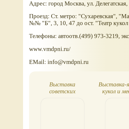
Адрес: город Москва, ул. Делегатская,
Проезд: Ст. метро: "Сухаревская", "М
№№ "Б", 3, 10, 47 до ост. "Театр куко
Телефоны: автоотв.(499) 973-3219, эк
www.vmdpni.ru/
EMail: info@vmdpni.ru
Выставка
Выставка-
советских
кукол и ме
новогодних
Тедди Mosc
игрушек
201