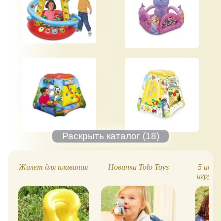
Жилет для плавания
Новинки Tolo Toys
5 идеа
игруше