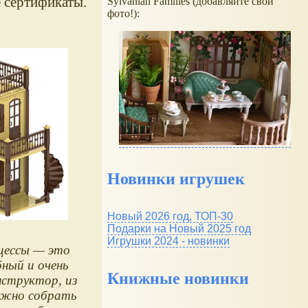
 сертификаты.
Sylvanian Families (добавляйте свои
фото!):
Новинки игрушек
Новый 2026 год, ТОП-30
Подарки на Новый 2025 год
Игрушки 2024 - новинки
цессы — это
бный и очень
Книжные новинки
нструктор, из
ожно собрать