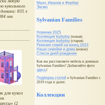
ски любую
Манн, Иванов и Фербер
ю кукольного
Эксмо
 домика: 835 х
384 мм.
Sylvanian Families
Новинки 2025
Коллекция toybytoy
(новая)
Коллекция toybytoy
(старая)
Ревизия семей на конец 2023
Наши семейки и дома
(новое)
Список дней рождения
Как вы расставляете мебель в домиках
Sylvanian Families? Добавляйте фото
здесь
!
Подборка статей
о Sylvanian Families с
2019 года и далее.
к для кукол
Коллекции
ок
цессы
(2