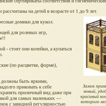
ийские сертификаты соответствия и гигиенические
рассчитаны на детей в возрасте от 1 до 9 лет.
ресные домики для кукол.
ощей для ролевых игр,
е!!
й - стоят они копейки, а купаться
о.
ие (по расцветке, форме),
а должны быть яркими,
Замок прин
адолго приковать к себе
новый, удо
охранять приличный вид даже при
красивый ко
ушкой для самых маленьких —
которого м
бенок с завидной регулярностью