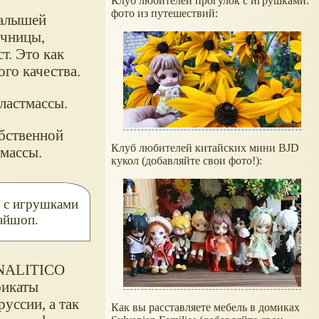
Клуб любителей прогулок с игрушками:
фото из путешествий:
малышей
очницы,
т. Это как
го качества.
ластмассы.
бственной
Клуб любителей китайских мини BJD
тмассы.
кукол (добавляйте свои фото!):
л с игрушками
майшоп.
ANALITICO
фикаты
уссии, а так
Как вы расставляете мебель в домиках