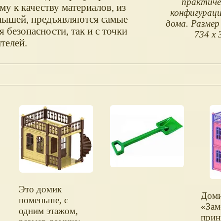
практиче
му к качеству материалов, из
конфигураци
лышей, предъявляются самые
дома. Размер
я безопасности, так и с точки
734 х 
телей.
Это домик
Доми
поменьше, с
Зам
одним этажом,
прин