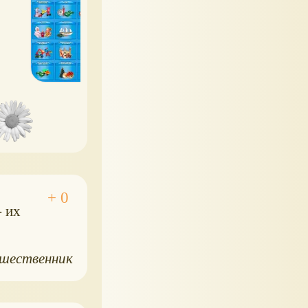
- их
шественник