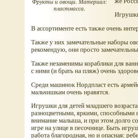
же Росс
Фрукты и овощи. Материал:
пластмасса.
Игрушки 
В ассортименте есть также очень инте
Также у них замечательные наборы ов
рекомендую, они просто замечательны
Также незаменимы кораблики для ванно
с ними (и брать на пляж) очень здоров
Среди машинок Нордпласт есть армейск
мальчишкам очень нравятся.
Игрушки для детей младшего возраст
разноцветными, яркими, способными н
внимание малыша, и при этом долго с
игре на улице в песочнице. Быть игр
работа благородная, но и опасная: ре