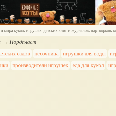
ти мира кукол, игрушек, детских книг и журналов, партворков,
а
Нордпласт
етских садов
песочница
игрушки для воды
иг
ушки
производители игрушек
еда для кукол
иг