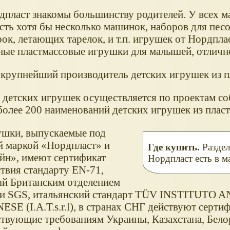
пласт знакомы большинству родителей. У всех 
есть хотя бы несколько машинок, наборов для пес
рок, летающих тарелок, и т.п. игрушек от Нордплас
ные пластмассовые игрушки для малышей, отлично
крупнейший производитель детских игрушек из п
 детских игрушек осуществляется по проектам со
более 200 наименований детских игрушек из плас
ушки, выпускаемые под
й маркой
Нордпласт
и
Где купить.
Разде
йн
, имеют сертификат
Нордпласт есть в 
ствия стандарту EN-71,
й Британским отделением
и SGS, итальянский стандарт TÜV INSTITUTO 
SE (I.A.T.s.r.l), в странах СНГ действуют серти
ствующие требованиям Украины, Казахстана, Белор