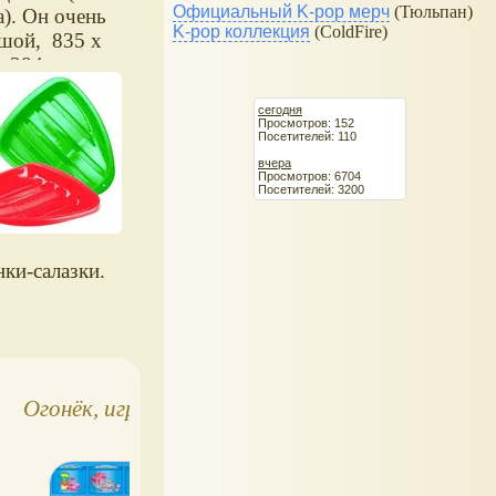
Официальный K-pop мерч
(Тюльпан)
а). Он очень
K-pop коллекция
(ColdFire)
шой, 835 х
х 384 мм.
сегодня
Просмотров: 152
Посетителей: 110
вчера
Просмотров: 6704
Посетителей: 3200
нки-салазки.
Огонёк, игрушки
Резиновые игрушки
- Два весёлых гуся и
По щучьему
велению