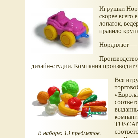
Игрушки Норд
скорее всего 
лопаток, ведё
правило круп
Нордпласт — 
Производство
дизайн-студии. Компания производит 
Все игр
торгово
Еврола
соответ
выданны
компани
TUSCANE
соответ
В наборе: 13 предметов.