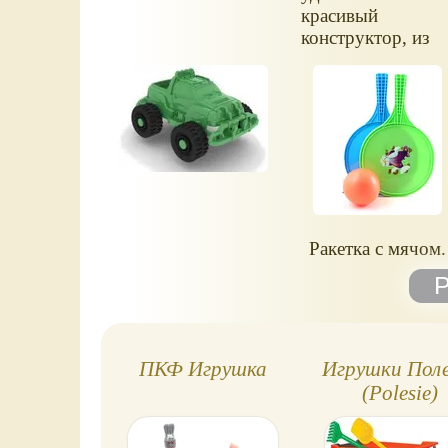
красивый
конструктор, из
которого можно
собрать
практически
любую
конфигурацию
кукольного дома.
Размер домика:
835 х 734 х 384
мм.
Ракетка с мячом.
ПКФ Игрушка
Игрушки Поле
(Polesie)