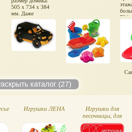
размер домика:
этаж
505 х 734 х 384
боль
мм. Даже
734 
одноэтажный он
очень приличного
размера.
Са
сье
Игрушки ЛЕНА
Игрушки для
песочницы, для
воды -
Рославльская