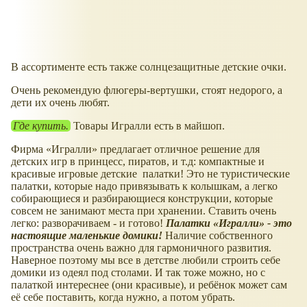
В ассортименте есть также солнцезащитные детские очки.
Очень рекомендую флюгеры-вертушки, стоят недорого, а
дети их очень любят.
Где купить.
Товары Игралли есть в майшоп.
Фирма
Игралли
предлагает отличное решение для
детских игр в принцесс, пиратов, и т.д: компактные и
красивые игровые детские палатки! Это не туристические
палатки, которые надо привязывать к колышкам, а легко
собирающиеся и разбирающиеся конструкции, которые
совсем не занимают места при хранении. Ставить очень
легко: разворачиваем - и готово!
Палатки
Игралли
- это
настоящие маленькие домики!
Наличие собственного
пространства очень важно для гармоничного развития.
Наверное поэтому мы все в детстве любили строить себе
домики из одеял под столами. И так тоже можно, но с
палаткой интереснее (они красивые), и ребёнок может сам
её себе поставить, когда нужно, а потом убрать.