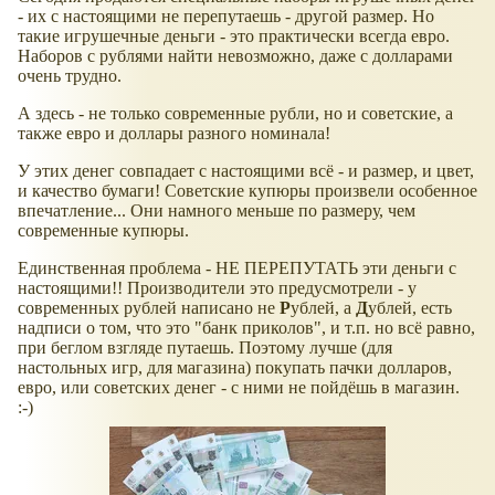
- их с настоящими не перепутаешь - другой размер. Но
такие игрушечные деньги - это практически всегда евро.
Наборов с рублями найти невозможно, даже с долларами
очень трудно.
А здесь - не только современные рубли, но и советские, а
также евро и доллары разного номинала!
У этих денег совпадает с настоящими всё - и размер, и цвет,
и качество бумаги! Советские купюры произвели особенное
впечатление... Они намного меньше по размеру, чем
современные купюры.
Единственная проблема - НЕ ПЕРЕПУТАТЬ эти деньги с
настоящими!! Производители это предусмотрели - у
современных рублей написано не
Р
ублей, а
Д
ублей, есть
надписи о том, что это "банк приколов", и т.п. но всё равно,
при беглом взгляде путаешь. Поэтому лучше (для
настольных игр, для магазина) покупать пачки долларов,
евро, или советских денег - с ними не пойдёшь в магазин.
:-)