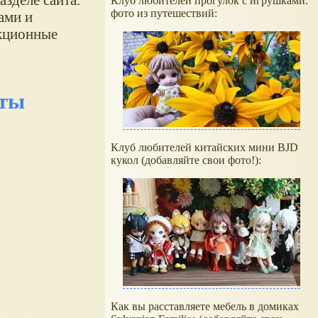
Клуб любителей прогулок с игрушками:
фото из путешествий:
ами и
екционные
оты
Клуб любителей китайских мини BJD
кукол (добавляйте свои фото!):
Как вы расставляете мебель в домиках