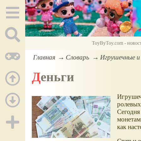
ToyByToy.com - новос
Главная
Словарь
Игрушечные и
Деньги
Игрушеч
ролевых 
Сегодня
монетам
как нас
Статьи о