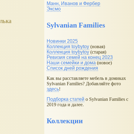
Манн, Иванов и Фербер
Эксмо
лька
Sylvanian Families
Новинки 2025
Коллекция toybytoy
(новая)
Коллекция toybytoy
(старая)
Ревизия семей на конец 2023
Наши семейки и дома
(новое)
Список дней рождения
Как вы расставляете мебель в домиках
Sylvanian Families? Добавляйте фото
здесь
!
Подборка статей
о Sylvanian Families с
2019 года и далее.
Коллекции