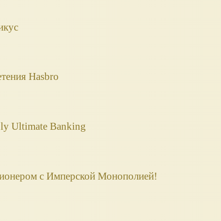
икус
етения Hasbro
y Ultimate Banking
ионером с Имперской Монополией!