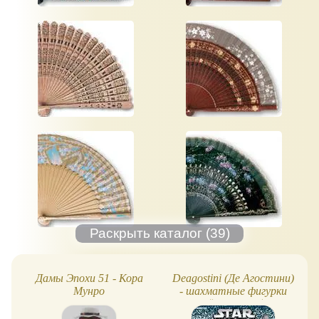
Дамы Эпохи 51 - Кора
Deagostini (Де Агостини)
Мунро
- шахматные фигурки
Звёздных Войн