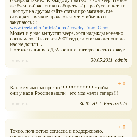
собирала такие... К каждому платью - свой веер. Не всё
же бусики-браслетики собирать. :-)) Про бусики кстати
- вот тут на другом сайте статья про магазин, где
самоцветы всякие продаются, я там обычно и
закупаюсь :-)
www.treeland.ru/article/pomo/Jewelry_from_Gems
Может и у нас выпустят веера, хотя надежды конечно
очень мало. Это серия 2007 года, за столько лет они до
нас не дошли...
Но тоже напишу в ДеАгостини, интересно что скажут.
30.05.2011
admin
ответить
Как же я ими загорелась!!!!!!!!!!!!!!!!!!!!! Чтобы
они у нас в России вышли - это моя мечта теперь!!!
30.05.2011
Елена20-23
ответить
Точно, полностью согласна и поддерживаю,
написала в издательство, тут процитирую что ответят.