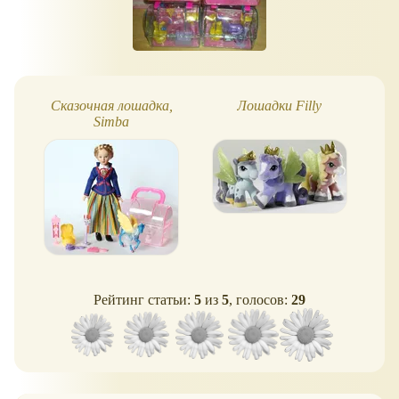
Сказочная лошадка,
Лошадки Filly
Simba
Рейтинг статьи:
5
из
5
, голосов:
29