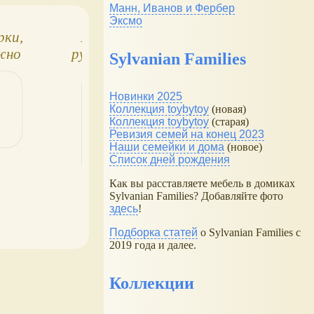
Манн, Иванов и Фербер
Эксмо
рки,
Новогоднее
Живые новогодн
жно
рукоделие: как
ёлки
Sylvanian Families
на
оригинально
мому
украсить дом?
Новинки 2025
ей!
Коллекция toybytoy
(новая)
Коллекция toybytoy
(старая)
Ревизия семей на конец 2023
Наши семейки и дома
(новое)
Список дней рождения
Как вы расставляете мебель в домиках
Sylvanian Families? Добавляйте фото
здесь
!
Подборка статей
о Sylvanian Families с
2019 года и далее.
Коллекции