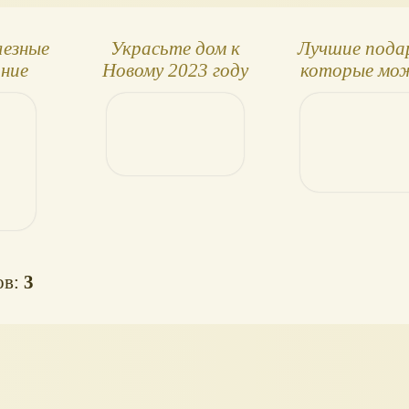
лезные
Украсьте дом к
Лучшие пода
дние
Новому 2023 году
которые мо
аки
тематическими
подарить 
подарками от
праздники са
BarbieStyle
себе! 30+ ид
ов:
3