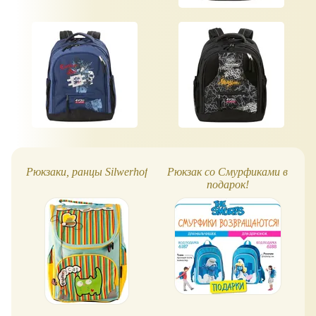
Рюкзаки, ранцы Silwerhof
Рюкзак со Смурфиками в
Р
подарок!