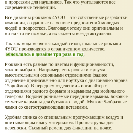
и прорезями для наушников. Так что учитываются все
современные тенденции.
Все дизайны рюкзаков 4YOU – это собственные разработки
компании, созданные на основе предпочтений молодых
людей и подростков. Благодаря этому они оригинальны и
ни на что не похожи, а их сюжеты всегда актуальны.
Так как мода меняется каждый сезон, школьные рюкзаки
4YOU производятся в ограниченном количестве,
обновляясь в дизайне три раза в год
.
Рюкзаки есть разные по цветам и функциональности,
можно выбрать. Например, есть рюкзаки с двумя
вместительными основными отделениями (заднее
отделение предназначено для ноутбука с диагональю экрана
15 дюймов). В переднем отделении - органайзер с
отделениями разного формата и карманом для мобильного
телефона. Водонепроницаемые передние карманы. Боковые
сетчатые карманы для бутылок с водой. Мягкие S-образные
лямки со светоотражающими вставками.
Удобная спинка со специальным пропускающим воздух и
впитывающим влагу материалом. Прочная ручка для
переноски. Съемный ремень для фиксации на поясе.