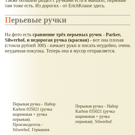
Также большой раздел с ручками есть в майшоп, перьевые
там тоже есть. Из дорогих - от ErichKrause здесь.
Перьевые ручки
На фото есть
сравнение трёх перьевых ручек - Parker,
Silwerhof, и недорогая ручка (красная)
- вот она плохая
(стоила рублей 300) - пачкает руки и писать неудобно, очень
неудачная покупка. Теперь она в мусор отправляется.
Перьевая ручка - Набор
Перьевая ручка - Набор
Karbon 035021 (ручка
Karbon 035021 (ручка
шариковая + ручка
шариковая + ручка
перьевая).
перьевая). Silwerhof.
Производитель -
Silwerhof, Германия.