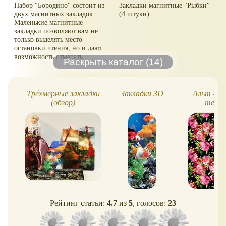
Набор "Бородино" состоит из
Закладки магнитные "Рыбки"
двух магнитных закладок.
(4 штуки)
Маленькие магнитные
закладки позволяют вам не
только выделять место
остановки чтения, но и дают
возможность отмечать
несколько нужных страниц в
книге, журнале или
органайзере. Набор посвящен
200-летию сражения под
Трёхмерные закладки
Закладки 3D
Альт - к
Бородино. Использованы
(обзор)
тетр
фрагменты панорамы
художника Ф.А.Рубо
"Бородинская битва".
Материал: ламинированная
бумага, магнит.
Размер закладки: 4,7 см х 7
см.
Рейтинг статьи:
4.7
из
5
, голосов:
23