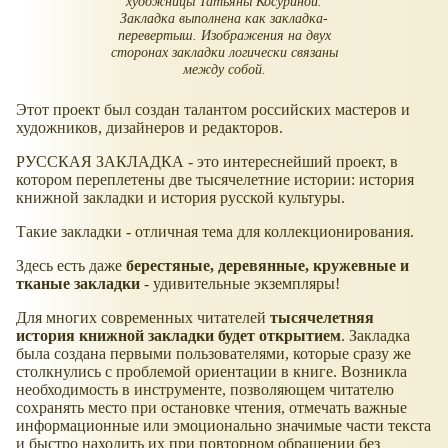
художницы Татьяны Косуриной.
Закладка выполнена как закладка-
перевертыш. Изображения на двух
сторонах закладки логически связаны
между собой.
Этот проект был создан талантом российских мастеров и
художников, дизайнеров и редакторов.
РУССКАЯ ЗАКЛАДКА - это интереснейший проект, в
котором переплетены две тысячелетние истории: история
книжной закладки и история русской культуры.
Такие закладки - отличная тема для коллекционирования.
Здесь есть даже
берестяные, деревянные, кружевные и
тканые закладки
- удивительные экземпляры!
Для многих современных читателей
тысячелетняя
история книжной закладки будет открытием
. Закладка
была создана первыми пользователями, которые сразу же
столкнулись с проблемой ориентации в книге. Возникла
необходимость в инструменте, позволяющем читателю
сохранять место при остановке чтения, отмечать важные
информационные или эмоционально значимые части текста
и быстро находить их при повторном обращении без