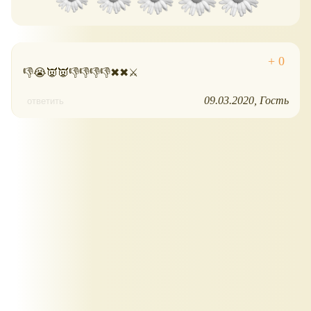
👎😭👿👿👎👎👎👎✖✖⚔
09.03.2020
Гость
ответить