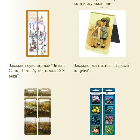
книге, журнале или
органайзере. Набор включает
4 магнитные закладки на
цветной подложке из
картона.
Закладки сувенирные "Зима в
Закладка магнитная "Первый
Санкт-Петербурге, начало ХХ
поцелуй".
века".