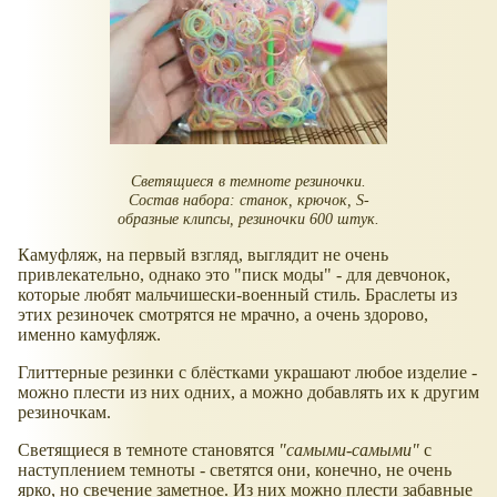
Светящиеся в темноте резиночки.
Состав набора: станок, крючок, S-
образные клипсы, резиночки 600 штук.
Камуфляж, на первый взгляд, выглядит не очень
привлекательно, однако это "писк моды" - для девчонок,
которые любят мальчишески-военный стиль. Браслеты из
этих резиночек смотрятся не мрачно, а очень здорово,
именно камуфляж.
Глиттерные резинки с блёстками украшают любое изделие -
можно плести из них одних, а можно добавлять их к другим
резиночкам.
Светящиеся в темноте становятся
"самыми-самыми"
с
наступлением темноты - светятся они, конечно, не очень
ярко, но свечение заметное. Из них можно плести забавные