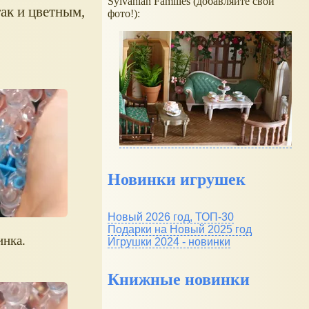
Sylvanian Families (добавляйте свои
так и цветным,
фото!):
Новинки игрушек
Новый 2026 год, ТОП-30
Подарки на Новый 2025 год
инка.
Игрушки 2024 - новинки
Книжные новинки