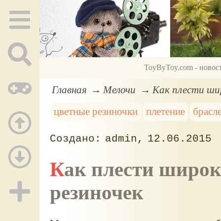
ToyByToy.com - новос
Главная
Мелочи
Как плести шир
цветные резиночки
плетение
брасл
admin
12.06.2015
Как плести широкий браслет Кобра из
резиночек