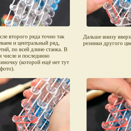
сле второго ряда точно так
Дальше внизу вверх
еваем и центральный ряд,
резинки другого цве
етий, по всей длине станка. В
м числе и последнюю
зиночку (которой ещё нет тут
 фото).