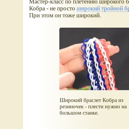
Мастер-класс по плетению широкого бр
Кобра - не просто
широкий тройной бр
При этом он тоже широкий.
Широкий браслет Кобра из
резиночек - плести нужно на
большом станке.