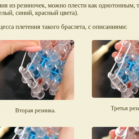
ния из резиночек, можно плести как однотонным, 
елый, синий, красный цвета).
сса плетения такого браслета, с описаниями:
Третья рез
Вторая резинка.