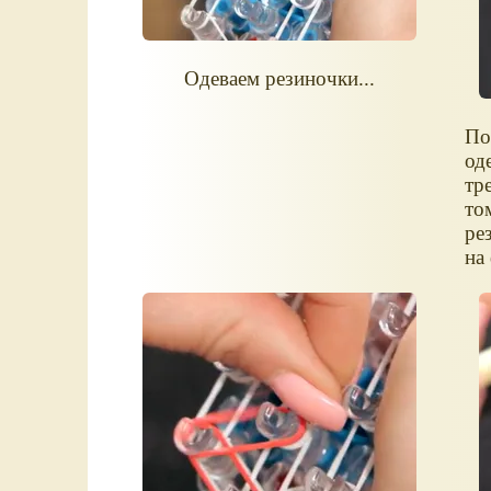
Одеваем резиночки...
По
од
тр
то
ре
на