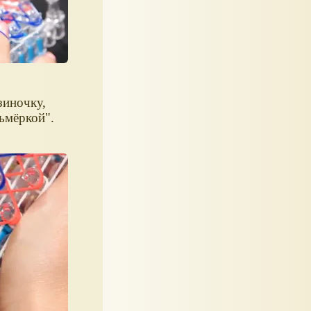
зиночку,
ьмёркой".