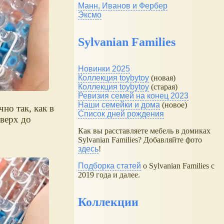
Манн, Иванов и Фербер
Эксмо
Sylvanian Families
Новинки 2025
Коллекция toybytoy
(новая)
Коллекция toybytoy
(старая)
Ревизия семей на конец 2023
Наши семейки и дома
(новое)
но так, как в
Список дней рождения
вверх до
Как вы расставляете мебель в домиках
Sylvanian Families? Добавляйте фото
здесь
!
Подборка статей
о Sylvanian Families с
2019 года и далее.
Коллекции