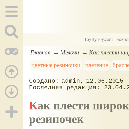
ToyByToy.com - новос
Главная
Мелочи
Как плести ши
цветные резиночки
плетение
брасл
admin
12.06.2015
23.04.
Как плести широкий тройной браслет из
резиночек