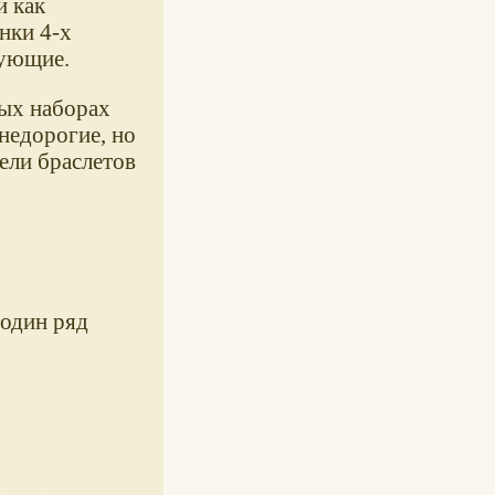
и как
нки 4-х
зующие.
рых наборах
недорогие, но
ели браслетов
 один ряд