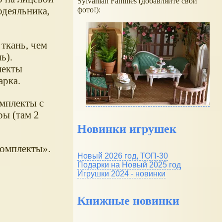
Sylvanian Families (добавляйте свои
одеяльника,
фото!):
 ткань, чем
ь).
лекты
арка.
омплекты с
ры (там 2
Новинки игрушек
комплекты
.
Новый 2026 год, ТОП-30
Подарки на Новый 2025 год
Игрушки 2024 - новинки
Книжные новинки