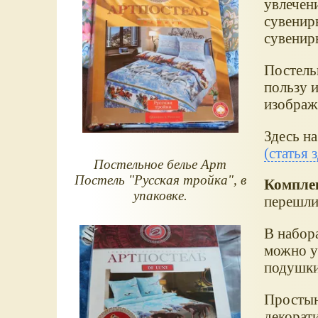
увлечени
сувенир
сувениры
Постель
пользу и
изображ
Здесь на
(статья 
Постельное белье Арт
Постель "Русская тройка", в
Комплек
упаковке.
перешли
В набора
можно уш
подушки 
Простыни
декорат