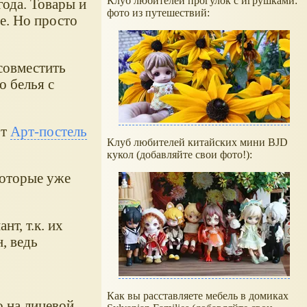
Клуб любителей прогулок с игрушками:
года. Товары и
фото из путешествий:
е. Но просто
совместить
о белья с
от
Арт-постель
Клуб любителей китайских мини BJD
кукол (добавляйте свои фото!):
которые уже
т, т.к. их
, ведь
Как вы расставляете мебель в домиках
о на лицевой