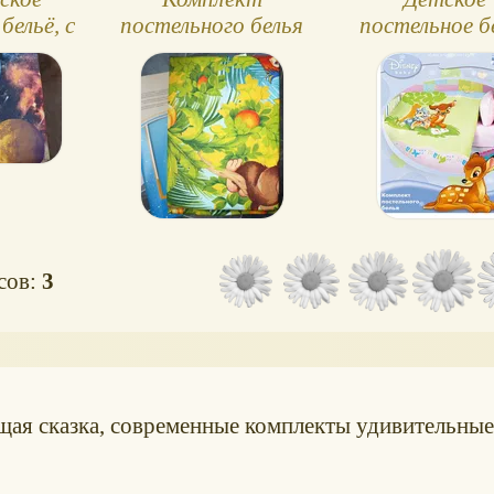
бельё, с
постельного белья
постельное б
ами
"Обезьянки"
осов:
3
ящая сказка, современные комплекты удивительные