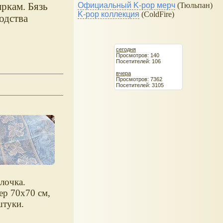
ркам. Бязь
Официальный K-pop мерч
(Тюльпан)
K-pop коллекция
(ColdFire)
одства
сегодня
Просмотров: 140
Посетителей: 106
вчера
Просмотров: 7362
Посетителей: 3105
лочка.
ер 70х70 см,
штуки.