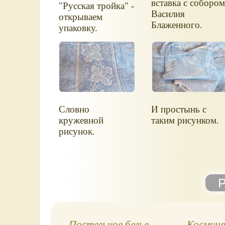
вставка с соборо
"Русская тройка" -
Василия
открываем
Блаженного.
упаковку.
Словно
И простынь с
кружевной
таким рисунком.
рисунок.
Постельное белье
Космиче