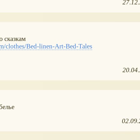
27.12
о сказкам
/clothes/Bed-linen-Art-Bed-Tales
20.04
белье
02.09