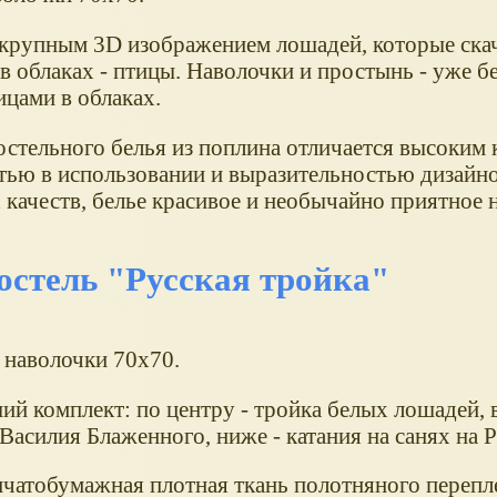
 крупным 3D изображением лошадей, которые ска
 в облаках - птицы. Наволочки и простынь - уже б
ицами в облаках.
стельного белья из поплина отличается высоким 
тью в использовании и выразительностью дизайн
качеств, белье красивое и необычайно приятное 
остель "Русская тройка"
 наволочки 70х70.
й комплект: по центру - тройка белых лошадей, 
Василия Блаженного, ниже - катания на санях на Р
пчатобумажная плотная ткань полотняного перепл