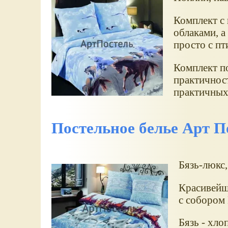
Комплект с
облаками, а
просто с пт
Комплект по
практичнос
практичных 
Постельное белье Арт П
Бязь-люкс,
Красивейши
с собором 
Бязь - хло