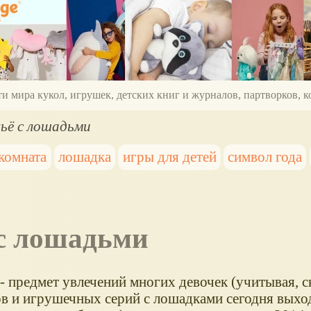
ти мира кукол, игрушек, детских книг и журналов, партворков,
льё с лошадьми
 комната
лошадка
игры для детей
символ года
 с лошадьми
- предмет увлечений многих девочек (учитывая, с
в и игрушечных серий с лошадками сегодня выход