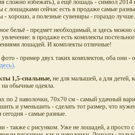
я сложно избежать), а ещё лошадь - символ 2014 
ы с лошадками сейчас есть в продаже самые разны
 - хорошо, а полезные сувениры - гораздо лучше.
ное бельё - предмет необходимый, и здесь можно 
 увлечение: в продаже есть комплекты постельног
ениями лошадей. И комплекты отличные!
 фото - пример двух таких комплектов, оба они - 
здесь)
.
ты 1,5-спальные,
не для малышей, а для детей, 
 на обычные одеяла.
х по 2 наволочки, 70х70 см - самый удачный вариан
ить и уменьшить - сделать тот размер, что нужен
сегодня - самые разные.
 - также с рисунком. Уже не лошадей, а просто с
ивным рисунком, как и наволочки. Лошади - тольк