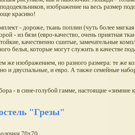
 пододеяльников, изображение на весь размер под
юще красиво!
плект - дороже, ткань поплин (чуть более мягкая
торой - из бязи (евро-качество, очень приятная ткан
тойкие, качественно сшитые, замечательные комп
ого белья, которые могут служить в качестве под
ем же изображением, но разного размера: те же к
но и двуспальные, и евро. А также семейные набо
ора - в сине-голубой гамме, настоящие
зимние 
остель "Грезы"
волочки 70х70.