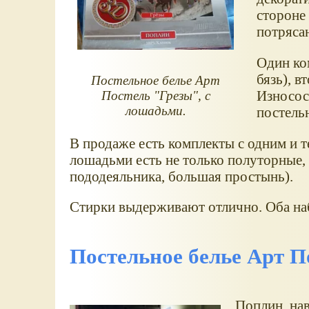
стороне
потряса
Один ком
бязь), в
Постельное белье Арт
Износос
Постель "Грезы", с
лошадьми.
постельн
В продаже есть комплекты с одним и т
лошадьми есть не только полуторные, 
пододеяльника, большая простынь).
Стирки выдерживают отлично. Оба наб
Постельное белье Арт П
Поплин, на