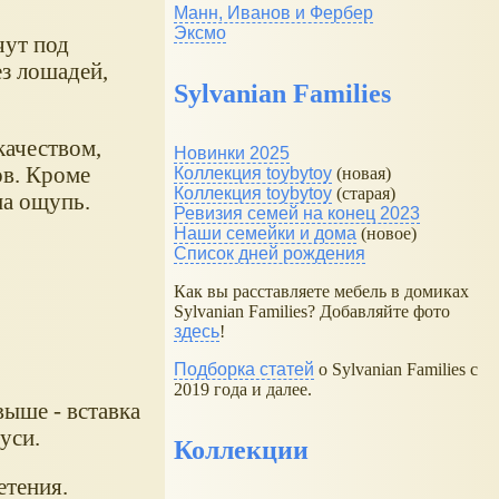
Манн, Иванов и Фербер
Эксмо
чут под
ез лошадей,
Sylvanian Families
качеством,
Новинки 2025
ов. Кроме
Коллекция toybytoy
(новая)
Коллекция toybytoy
(старая)
на ощупь.
Ревизия семей на конец 2023
Наши семейки и дома
(новое)
Список дней рождения
Как вы расставляете мебель в домиках
Sylvanian Families? Добавляйте фото
здесь
!
Подборка статей
о Sylvanian Families с
2019 года и далее.
выше - вставка
уси.
Коллекции
етения.