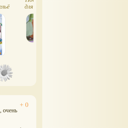
ельё
для детей, Россия
годом от разны
игрушек!
, очень