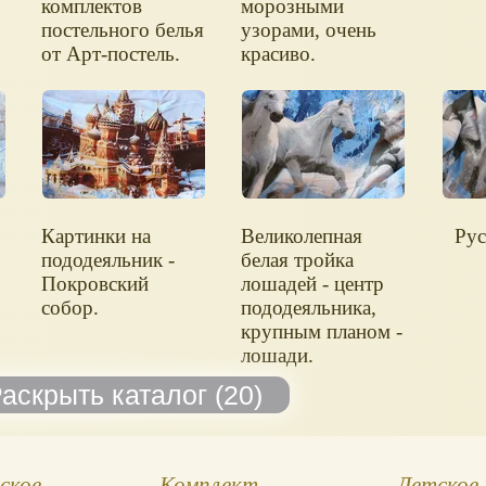
м
комплектов
морозными
постельного белья
узорами, очень
от Арт-постель.
красиво.
Картинки на
Великолепная
Рус
пододеяльник -
белая тройка
Покровский
лошадей - центр
собор.
пододеяльника,
крупным планом -
лошади.
ское
Комплект
Детское