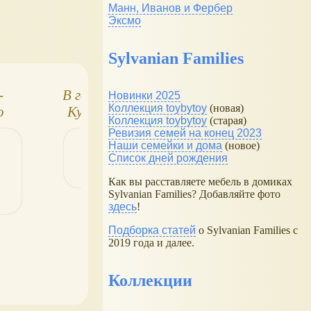
Манн, Иванов и Фербер
Эксмо
Sylvanian Families
-
В гостях у Кати.
Vitamin Toys
Новинки 2025
Коллекция toybytoy
(новая)
о
Куколки "Давай
"Младшая
Коллекция toybytoy
(старая)
и
дружить" и мебель
сестрёнка"
Ревизия семей на конец 2023
для них!
Наши семейки и дома
(новое)
Список дней рождения
Как вы расставляете мебель в домиках
Sylvanian Families? Добавляйте фото
здесь
!
Подборка статей
о Sylvanian Families с
2019 года и далее.
Коллекции