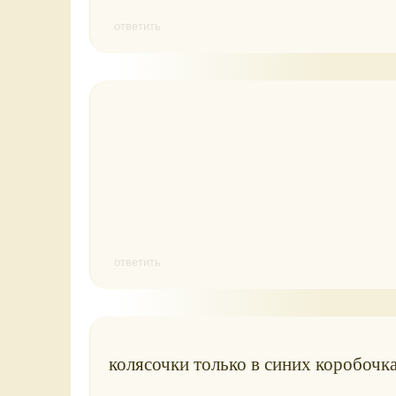
ответить
ответить
колясочки только в синих коробочк