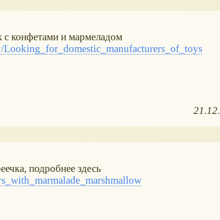
к с конфетами и мармеладом
/Looking_for_domestic_manufacturers_of_toys
21.12
феечка, подробнее здесь
ys_with_marmalade_marshmallow