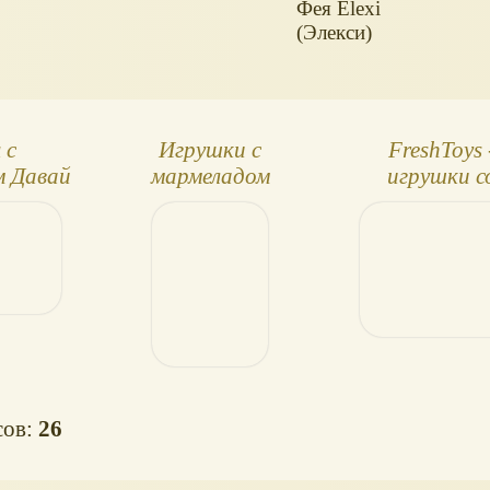
Фея Elexi
(Элекси)
 с
Игрушки с
FreshToys 
м Давай
мармеладом
игрушки с
ть
сладостям
сов:
26