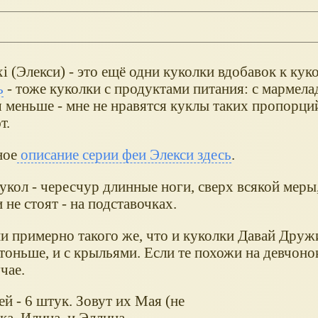
i (Элекси) - это ещё одни куколки вдобавок к ку
ь
- тоже куколки с продуктами питания: с мармела
 меньше - мне не нравятся куклы таких пропорций
т.
ное
описание серии феи Элекси здесь
.
укол - чересчур длинные ноги, сверх всякой меры
 не стоят - на подставочках.
и примерно такого же, что и куколки Давай Дружи
тоньше, и с крыльями. Если те похожи на девчонок,
чае.
й - 6 штук. Зовут их Мая (не
ка, Илина, и Эллина.