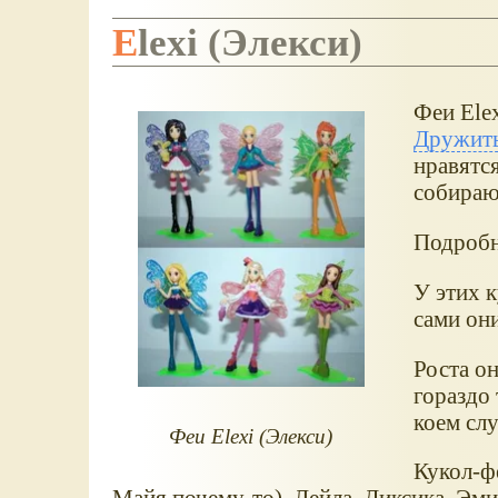
Elexi (Элекси)
Феи Elex
Дружит
нравятся
собираю
Подроб
У этих к
сами они
Роста он
гораздо 
коем слу
Феи Elexi (Элекси)
Кукол-фе
Майя почему-то), Лейла, Диксика, Эми