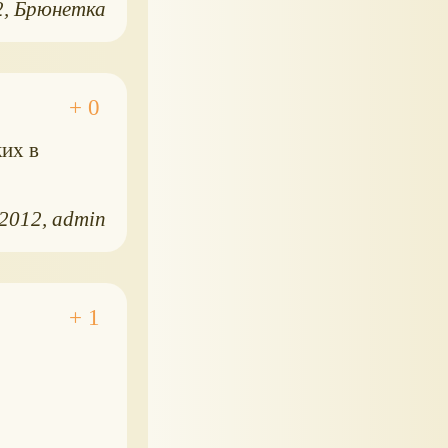
2
Брюнетка
ких в
.2012
admin