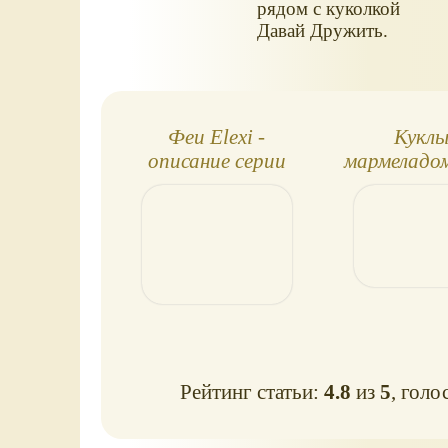
рядом с куколкой
Давай Дружить.
Феи Elexi -
Куклы
описание серии
мармеладо
Дружи
Рейтинг статьи:
4.8
из
5
, голо