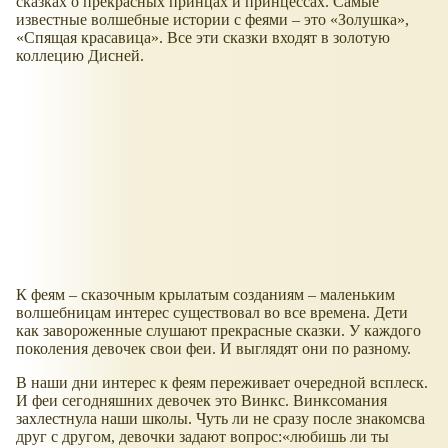
сказках о прекрасных принцах и принцессах. Самые
известные волшебные истории с феями – это
Золушка
,
Спящая красавица
. Все эти сказки входят в золотую
коллецию Дисней.
К феям – сказочным крылатым созданиям – маленьким
волшебницам интерес существовал во все времена. Дети
как завороженные слушают прекрасные сказки. У каждого
поколения девочек свои феи. И выглядят они по разному.
В наши дни интерес к феям переживает очередной всплеск.
И феи сегодняшних девочек это Винкс. Винксомания
захлестнула наши школы. Чуть ли не сразу после знакомсва
друг с другом, девочки задают вопрос:
любишь ли ты