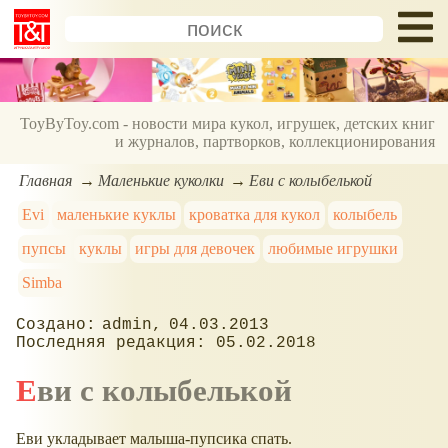
ToyByToy.com - новости мира кукол, игрушек, детских книг
и журналов, партворков, коллекционирования
Главная
Маленькие куколки
Еви с колыбелькой
Evi
маленькие куклы
кроватка для кукол
колыбель
пупсы
куклы
игры для девочек
любимые игрушки
Simba
admin
04.03.2013
05.02.2018
Еви с колыбелькой
Еви укладывает малыша-пупсика спать.