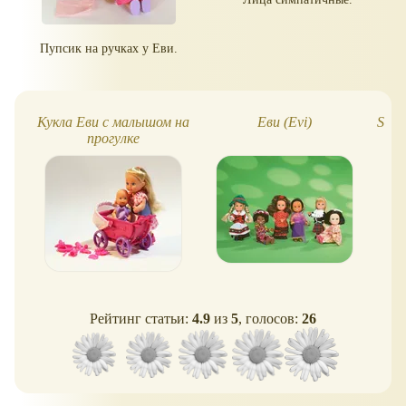
Пупсик на ручках у Еви.
Кукла Еви с малышом на
Еви (Evi)
Simb
прогулке
Рейтинг статьи:
4.9
из
5
, голосов:
26