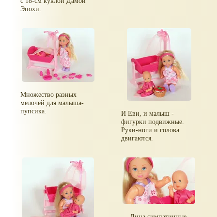
с 18-см куклой Дамой
Эпохи.
Множество разных
мелочей для малыша-
пупсика.
И Еви, и малыш -
фигурки подвижные.
Руки-ноги и голова
двигаются.
Лица симпатичные.