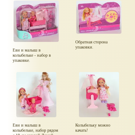
Обратная сторона
упаковки.
Еви и малыш в
колыбельке - набор в
упаковке.
Еви и малыш в
Колыбельку можно
колыбельке, набор рядом
качать!