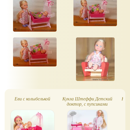
Еви с колыбелькой
Кукла Штеффи Детский
Кук
доктор, с пупсиками