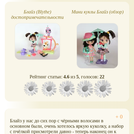
Блайз (Blythe)
Мини куклы Блайз (обзор)
достопримечательности
д
-Токио, Япония
Рейтинг статьи:
4.6
из
5
, голосов:
22
Блайз у нас до сих пор с чёрными волосами в
основном были, очень хотелось яркую куколку, а набор
с пчёлкой присмотрели давно - теперь наконец он к