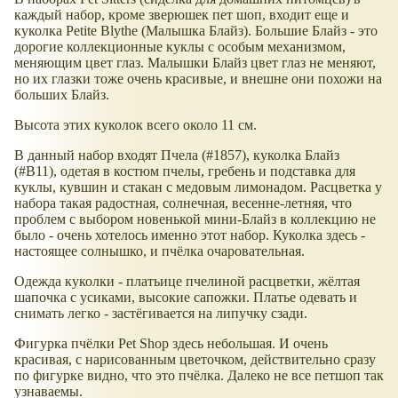
каждый набор, кроме зверюшек пет шоп, входит еще и
куколка Petite Blythe (Малышка Блайз). Большие Блайз - это
дорогие коллекционные куклы с особым механизмом,
меняющим цвет глаз. Малышки Блайз цвет глаз не меняют,
но их глазки тоже очень красивые, и внешне они похожи на
больших Блайз.
Высота этих куколок всего около 11 см.
В данный набор входят Пчела (#1857), куколка Блайз
(#B11), одетая в костюм пчелы, гребень и подставка для
куклы, кувшин и стакан с медовым лимонадом. Расцветка у
набора такая радостная, солнечная, весенне-летняя, что
проблем с выбором новенькой мини-Блайз в коллекцию не
было - очень хотелось именно этот набор. Куколка здесь -
настоящее солнышко, и пчёлка очаровательная.
Одежда куколки - платьице пчелиной расцветки, жёлтая
шапочка с усиками, высокие сапожки. Платье одевать и
снимать легко - застёгивается на липучку сзади.
Фигурка пчёлки Pet Shop здесь небольшая. И очень
красивая, с нарисованным цветочком, действительно сразу
по фигурке видно, что это пчёлка. Далеко не все петшоп так
узнаваемы.