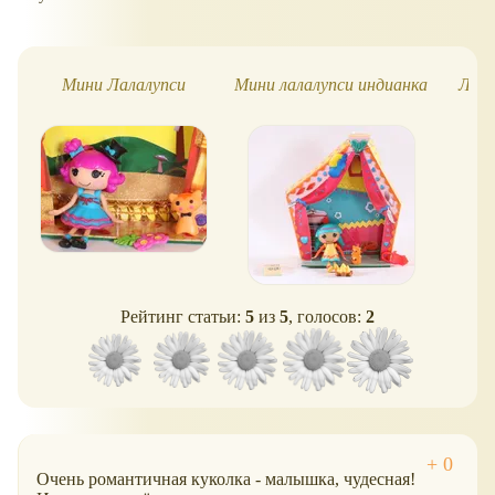
Мини Лалалупси
Мини лалалупси индианка
Лала
Рейтинг статьи:
5
из
5
, голосов:
2
Очень романтичная куколка - малышка, чудесная!