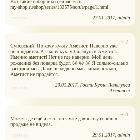
Вот такие наборчики сейчас есть:
my-shop.ru/shop/series/133575/sort/a/page/1.html
27.01.2017
admin
ответить
Суперский! Но хочу куклу Аметист. Наверно уже
не продаётся. А я хочу куклу Лалалупси Аметист.
Именно аметист! Нет не где наверно. Мой день
рождения без подарка будет. ☹ ☹ ☹ Я сильно-сильно
расстроилась. Даже не ходя по магазинам, я знаю,
Аметист не продаётся.
29.01.2017
Гость Кукла Лалалупси
ответить
Аметист
Может где ещё и есть, но я уже давно эту серию в
продаже не видела.
29.01.2017
admin
ответить