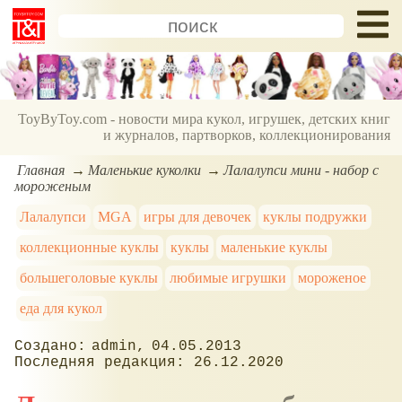
ToyByToy.com - новости мира кукол, игрушек, детских книг
и журналов, партворков, коллекционирования
Главная
Маленькие куколки
Лалалупси мини - набор с
мороженым
Лалалупси
MGA
игры для девочек
куклы подружки
коллекционные куклы
куклы
маленькие куклы
большеголовые куклы
любимые игрушки
мороженое
еда для кукол
admin
04.05.2013
26.12.2020