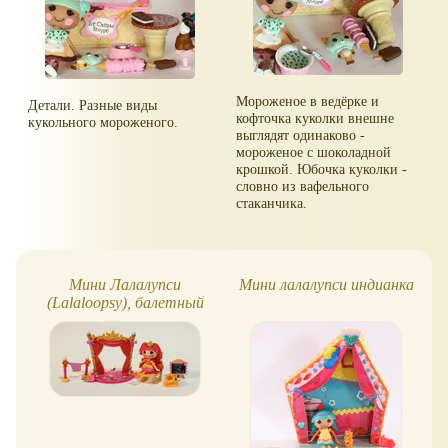
Мороженое в ведёрке и
Детали. Разные виды
кофточка куколки внешне
кукольного мороженого.
выглядят одинаково -
мороженое с шоколадной
крошкой. Юбочка куколки -
словно из вафельного
стаканчика.
Мини Лалалупси
Мини лалалупси индианка
(Lalaloopsy), балетный
спектакль