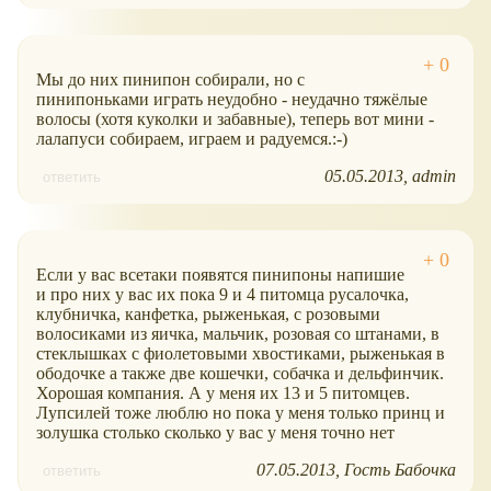
Мы до них пинипон собирали, но с
пинипоньками играть неудобно - неудачно тяжёлые
волосы (хотя куколки и забавные), теперь вот мини -
лалапуси собираем, играем и радуемся.:-)
05.05.2013
admin
ответить
Если у вас всетаки появятся пинипоны напишие
и про них у вас их пока 9 и 4 питомца русалочка,
клубничка, канфетка, рыженькая, с розовыми
волосиками из яичка, мальчик, розовая со штанами, в
стеклышках с фиолетовыми хвостиками, рыженькая в
ободочке а также две кошечки, собачка и дельфинчик.
Хорошая компания. А у меня их 13 и 5 питомцев.
Лупсилей тоже люблю но пока у меня только принц и
золушка столько сколько у вас у меня точно нет
07.05.2013
Гость Бабочка
ответить