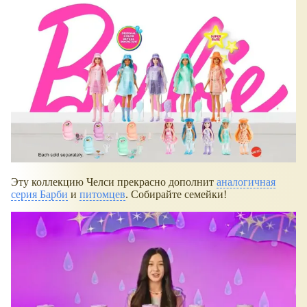
Эту коллекцию Челси прекрасно дополнит
аналогичная
серия Барби
и
питомцев
. Собирайте семейки!