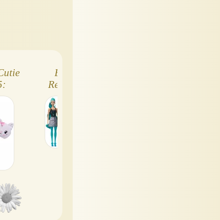
Cutie
Barbie Color
Куклы Barbie Cut
5:
Reveal, новинки
Reveal, серия 6
2021 -
 в
монохромные куклы
ветах
и питомцы