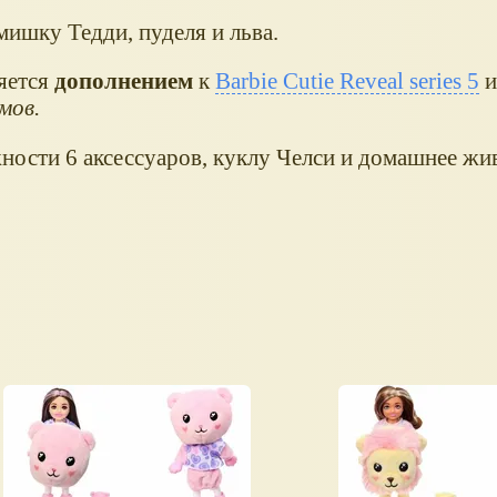
мишку Тедди, пуделя и льва.
ляется
дополнением
к
Barbie Cutie Reveal series 5
мов.
ости 6 аксессуаров, куклу Челси и домашнее жи