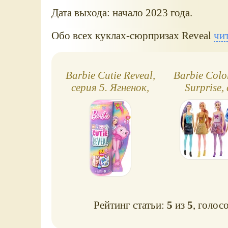
Дата выхода: начало 2023 года.
Обо всех куклах-сюрпризах Reveal
чит
Barbie Cutie Reveal,
Barbie Colo
серия 5. Ягненок,
Surprise,
мишка Тедди,
Shimm
пудель и лев!
Рейтинг статьи:
5
из
5
, голос