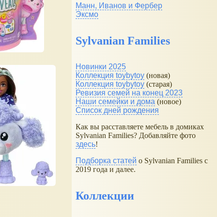
Манн, Иванов и Фербер
Эксмо
Sylvanian Families
Новинки 2025
Коллекция toybytoy
(новая)
Коллекция toybytoy
(старая)
Ревизия семей на конец 2023
Наши семейки и дома
(новое)
Список дней рождения
Как вы расставляете мебель в домиках
Sylvanian Families? Добавляйте фото
здесь
!
Подборка статей
о Sylvanian Families с
2019 года и далее.
Коллекции