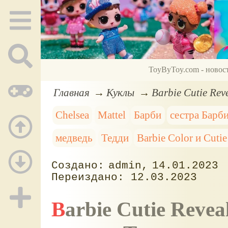
ToyByToy.com - новос
Главная
Куклы
Barbie Cutie Rev
Chelsea
Mattel
Барби
сестра Барб
медведь
Тедди
Barbie Color и Cutie
admin
14.01.2023
12.03.2023
Barbie Cutie Reveal Chelsea, серия 2. Ягненок,