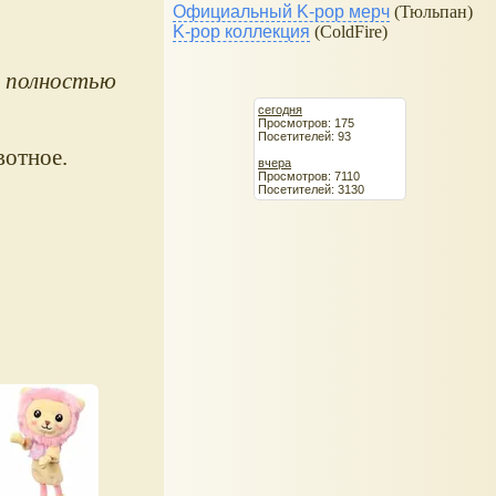
Официальный K-pop мерч
(Тюльпан)
K-pop коллекция
(ColdFire)
и
полностью
сегодня
Просмотров: 175
Посетителей: 93
вотное.
вчера
Просмотров: 7110
Посетителей: 3130