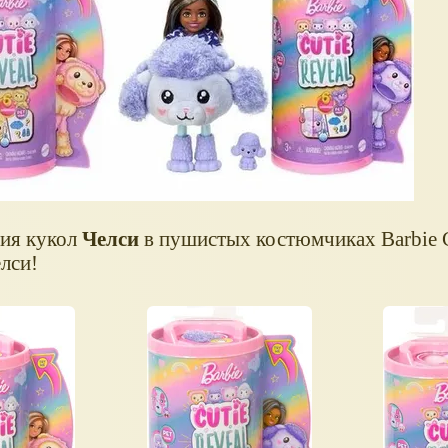
рия кукол
Челси
в пушистых костюмчиках Barbie C
елси!