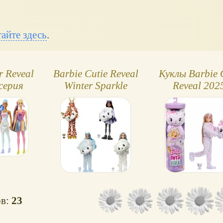
айте здесь
.
r Reveal
Barbie Cutie Reveal
Куклы Barbie 
 серия
Winter Sparkle
Reveal 202
er
Series: сова, олень,
костюмы
хаски и белый
животных
медведь
пастельных ц
ов:
23