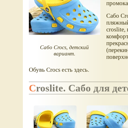
промокае
Сабо Cro
пляжный
croslit
комфорт
прекрас
Сабо Crocs, детский
(переки
вариант.
поверхно
Обувь Crocs есть здесь.
Croslite. Сабо для де