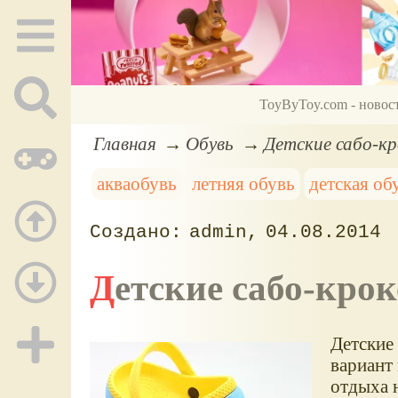
ToyByToy.com - новос
Главная
Обувь
Детские сабо-кро
акваобувь
летняя обувь
детская об
admin
04.08.2014
Детские сабо-кро
Детские 
вариант 
отдыха н