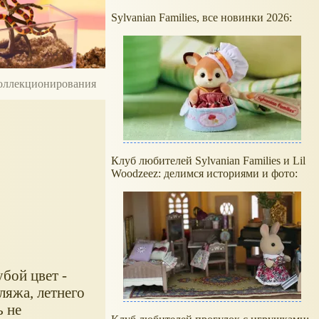
Sylvanian Families, все новинки 2026:
 коллекционирования
Клуб любителей Sylvanian Families и Lil
Woodzeez: делимся историями и фото:
убой цвет -
ляжа, летнего
ь не