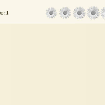
ов:
1