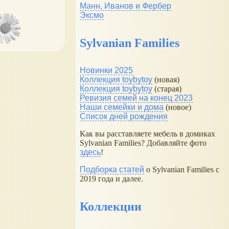
Манн, Иванов и Фербер
Эксмо
Sylvanian Families
Новинки 2025
Коллекция toybytoy
(новая)
Коллекция toybytoy
(старая)
Ревизия семей на конец 2023
Наши семейки и дома
(новое)
Список дней рождения
Как вы расставляете мебель в домиках
Sylvanian Families? Добавляйте фото
здесь
!
Подборка статей
о Sylvanian Families с
2019 года и далее.
Коллекции