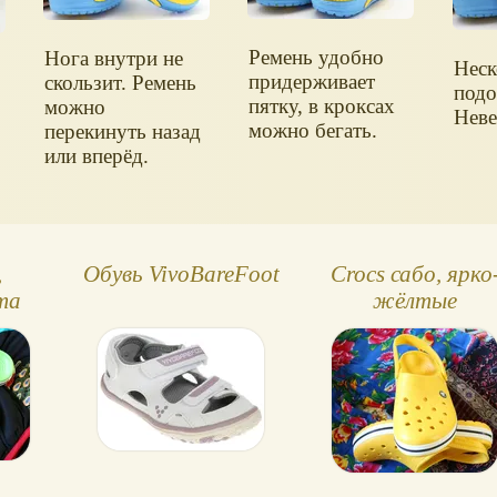
Ремень удобно
Нога внутри не
Неск
придерживает
скользит. Ремень
подо
пятку, в кроксах
можно
Неве
можно бегать.
перекинуть назад
или вперёд.
,
Обувь VivoBareFoot
Crocs сабо, ярко
ета
жёлтые