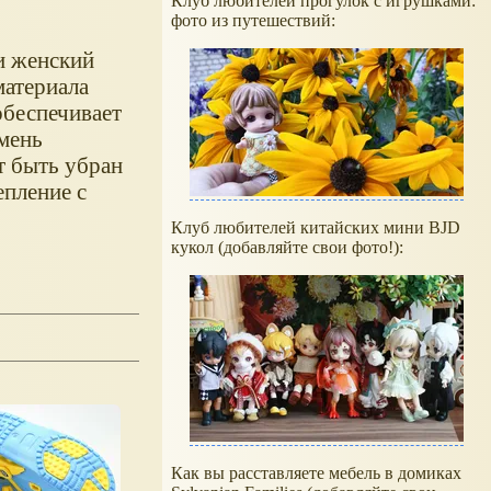
Клуб любителей прогулок с игрушками:
фото из путешествий:
и женский
материала
обеспечивает
мень
т быть убран
епление с
Клуб любителей китайских мини BJD
кукол (добавляйте свои фото!):
Как вы расставляете мебель в домиках