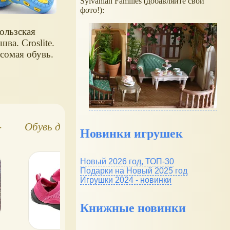
Sylvanian Families (добавляйте свои
фото!):
ользская
шва. Croslite.
сомая обувь.
-
Обувь для купания
5 главных вопросов
Новинки игрушек
об обуви для
малышей
Новый 2026 год, ТОП-30
Подарки на Новый 2025 год
Игрушки 2024 - новинки
Книжные новинки