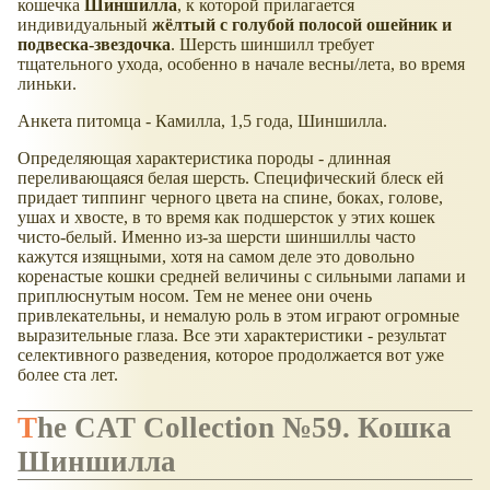
кошечка
Шиншилла
, к которой прилагается
индивидуальный
жёлтый с голубой полосой ошейник и
подвеска-звездочка
. Шерсть шиншилл требует
тщательного ухода, особенно в начале весны/лета, во время
линьки.
Анкета питомца - Камилла, 1,5 года, Шиншилла.
Определяющая характеристика породы - длинная
переливающаяся белая шерсть. Специфический блеск ей
придает типпинг черного цвета на спине, боках, голове,
ушах и хвосте, в то время как подшерсток у этих кошек
чисто-белый. Именно из-за шерсти шиншиллы часто
кажутся изящными, хотя на самом деле это довольно
коренастые кошки средней величины с сильными лапами и
приплюснутым носом. Тем не менее они очень
привлекательны, и немалую роль в этом играют огромные
выразительные глаза. Все эти характеристики - результат
селективного разведения, которое продолжается вот уже
более ста лет.
The CAT Collection №59. Кошка
Шиншилла