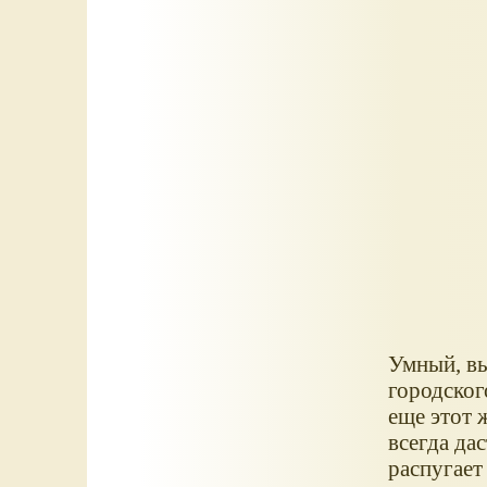
Умный, вы
городског
еще этот 
всегда да
распугает