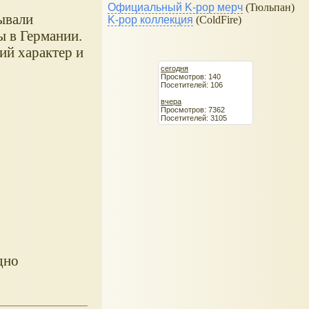
Официальный K-pop мерч
(Тюльпан)
ывали
K-pop коллекция
(ColdFire)
ы в Германии.
ий характер и
сегодня
Просмотров: 140
Посетителей: 106
вчера
Просмотров: 7362
Посетителей: 3105
дно