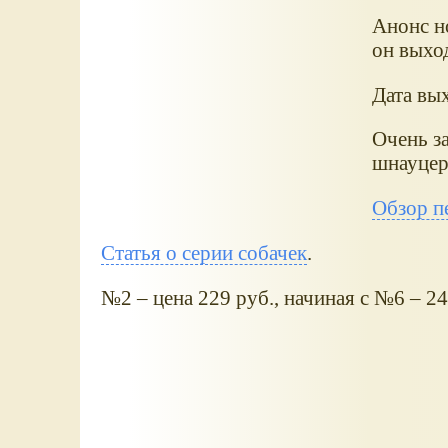
Анонс н
он выхо
Дата вых
Очень з
шнауцер
Обзор п
Статья о серии собачек
.
№2 – цена 229 руб., начиная с №6 – 24