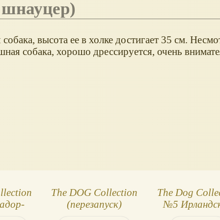
 шнауцер)
собака, высота ее в холке достигает 35 см. Несмо
ная собака, хорошо дрессируется, очень внимате
lection
The DOG Сollection
The Dog Colle
адор-
(перезапуск)
№5 Ирландс
вер
сеттер