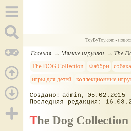
ToyByToy.com - новос
Главная
Мягкие игрушки
The D
The DOG Сollection
Фаббри
собак
игры для детей
коллекционные игр
admin
05.02.2015
16.03.
The Dog Collect