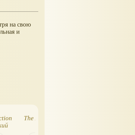
тря на свою
льная и
ction
The DOG Сollection
The DOG Сollecti
кий
№1