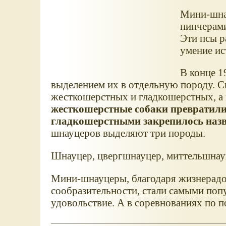
Мини-шнау
пинчерами
Эти псы р
умение ис
В конце 1
выделением их в отдельную породу. Сн
жесткошерстных и гладкошерстных, а 
жесткошерстные собаки превратилис
гладкошерстными закрепилось наз
шнауцеров выделяют три породы.
Шнауцер, цвергшнауцер, миттельшнау
Мини-шнауцеры, благодаря жизнерадо
сообразительности, стали самыми поп
удовольствие. А в соревнованиях по 