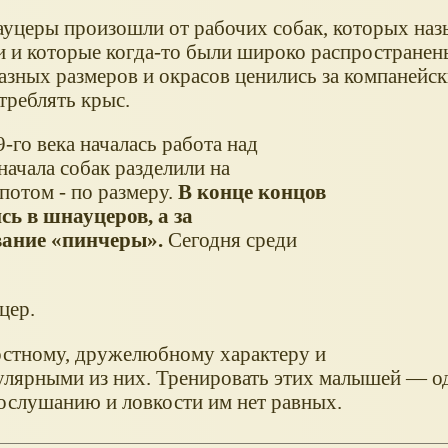
церы произошли от рабочих собак, которых наз
 и которые когда-то были широко распространен
азных размеров и окрасов ценились за компанейск
треблять крыс.
9-го века началась работа над
ачала собак разделили на
потом - по размеру.
В конце концов
ь в шнауцеров, а за
вание
пинчеры
.
Сегодня среди
цер.
стному, дружелюбному характеру и
улярными из них. Тренировать этих малышей — о
послушанию и ловкости им нет равных.