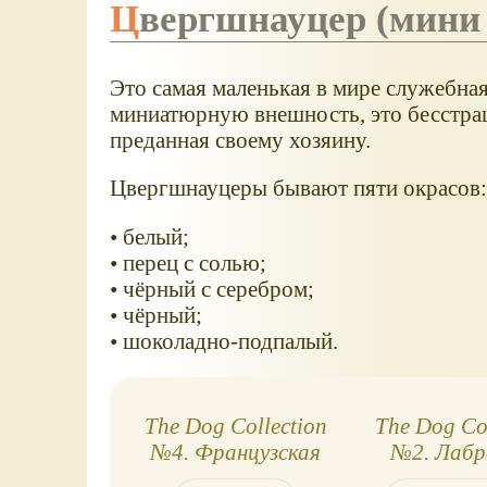
Цвергшнауцер (мини
Это самая маленькая в мире служебная 
миниатюрную внешность, это бесстраш
преданная своему хозяину.
Цвергшнауцеры бывают пяти окрасов:
• белый;
• перец с солью;
• чёрный с серебром;
• чёрный;
• шоколадно-подпалый.
The Dog Collection
The Dog Col
№4. Французская
№2. Лабр
болонка
ретри