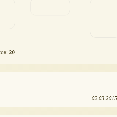
сов:
20
02.03.201