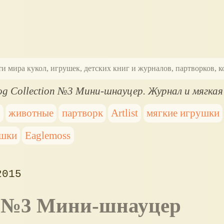
ти мира кукол, игрушек, детских книг и журналов, партворков,
og Collection №3 Мини-шнауцер. Журнал и мягкая
а
животные
партворк
Artlist
мягкие игрушки
ушки
Eaglemoss
2015
ion №3 Мини-шнауцер