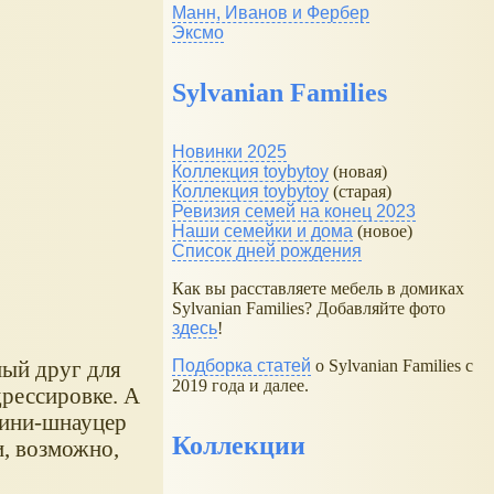
Манн, Иванов и Фербер
Эксмо
Sylvanian Families
Новинки 2025
Коллекция toybytoy
(новая)
Коллекция toybytoy
(старая)
Ревизия семей на конец 2023
Наши семейки и дома
(новое)
Список дней рождения
Как вы расставляете мебель в домиках
Sylvanian Families? Добавляйте фото
здесь
!
ый друг для
Подборка статей
о Sylvanian Families с
2019 года и далее.
дрессировке. А
 Мини-шнауцер
Коллекции
и, возможно,