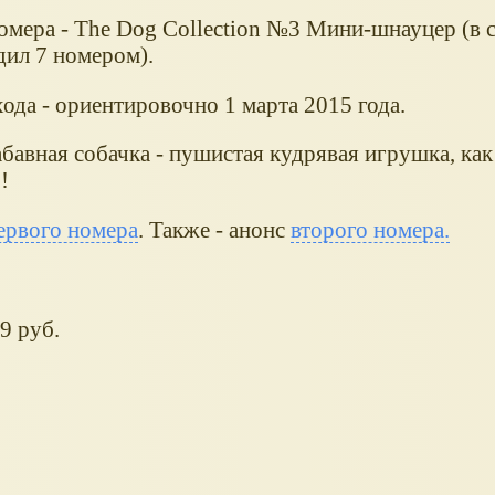
омера - The Dog Collection №3 Мини-шнауцер (в 
дил 7 номером).
ода - ориентировочно 1 марта 2015 года.
абавная собачка - пушистая кудрявая игрушка, ка
!
ервого номера
. Также - анонс
второго номера.
9 руб.