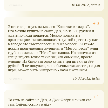
16.08.2012
admin
ответить
Этот спецвыпуск назывался "Кошечки в тиарах".
Его можно купить на сайте ДеА, но за 550 рублей и
ждать полгода придется. Можно поискать в
организациях, занимающихся закупкой прессы - у нас
в городе это "Метропресс" и "Нева-пресс". Я как-то
искала пропущенные журналы, в "Метропрессе" меня
грубо послали, а в "Неве" все нашли. Но кошечки из
спецвыпуска точно такие же, как обычные, просто
меньше. Их было выгодно купить три штуки за 399
рублей. Я не покупала, т. к. обычные такие есть, но для
игры, может быть, интересно - мама с котенком.
16.08.2012
helen
ответить
То есть на сайте не ДеА, а Джи Фабри или как его
там. Сейчас ссылку найду.