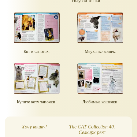
голубой кошки.
Кот в сапогах.
Мяуканье кошек.
Купите коту тапочки!
Любимые кошечки.
Хочу кошку!
The CAT Сollection 40.
Th
Селкирк-рекс