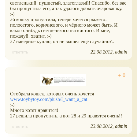
светленький, пушистый, златоглазый! Спасибо, без вас
бы пропустила его, а так удалось добыть очаровашку.
:-)
26 кошку пропустила, теперь хочется рыжего-
полосатого, коричневого, и чёрного может быть. И
какого-нибудь светленького пятнистого. И мне,
пожалуй, хватит. :-)
27 наверное куплю, он не вышел ещё случайно?..
22.08.2012
admin
ответить
Отобрала кошек, которых очень хочется
www.toybytoy.com/plush/I_want_a_cat
:-)
Много котят нравится!
27 решила пропустить, а вот 28 и 29 нравятся очень!!
23.08.2012
admin
ответить