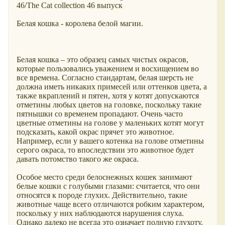
46/The Cat collection 46 выпуск
Белая кошка - королева белой магии.
Белая кошка – это образец самых чистых окрасов,
которые пользовались уважением и восхищением во
все времена. Согласно стандартам, белая шерсть не
должна иметь никаких примесей или оттенков цвета, а
также вкраплений и пятен, хотя у котят допускаются
отметины любых цветов на головке, поскольку такие
пятнышки со временем пропадают. Очень часто
цветные отметины на голове у маленьких котят могут
подсказать, какой окрас прячет это животное.
Например, если у вашего котенка на голове отметины
серого окраса, то впоследствии это животное будет
давать потомство такого же окраса.
Особое место среди белоснежных кошек занимают
белые кошки с голубыми глазами: считается, что они
относятся к породе глухих. Действительно, такие
животные чаще всего отличаются робким характером,
поскольку у них наблюдаются нарушения слуха.
Однако далеко не всегда это означает полную глухоту.