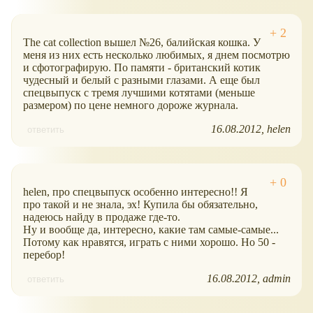
The cat collection вышел №26, балийская кошка. У
меня из них есть несколько любимых, я днем посмотрю
и сфотографирую. По памяти - британский котик
чудесный и белый с разными глазами. А еще был
спецвыпуск с тремя лучшими котятами (меньше
размером) по цене немного дороже журнала.
16.08.2012
helen
ответить
helen, про спецвыпуск особенно интересно!! Я
про такой и не знала, эх! Купила бы обязательно,
надеюсь найду в продаже где-то.
Ну и вообще да, интересно, какие там самые-самые...
Потому как нравятся, играть с ними хорошо. Но 50 -
перебор!
16.08.2012
admin
ответить