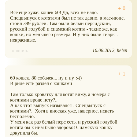
Все еще хуже: кошек 60! Да, всех не надо.
Спецвыпуск с котятами был не так давно, в мае-июне,
стоил 399 рублей. Там были белый персидский,
русский голубой и сиамский котята - такие же, как
кошки, но меньшего размера. И у них были тиары -
некрасивые.
16.08.2012
helen
ответить
60 кошек, 80 собачек... ну и ну. :-))
В риде есть раздел с кошками
Там только кроватку для котят вижу, а номера с
котятами вроде нету?..
А как этот выпуск назывался - Спецвыпуск с
котятами?.. Хотя в киосках уже, наверное, искать
бесполезно.
У меня как раз белый перс есть, и русский голубой,
котята бы к ним было здорово! Сиамскую кошку
докупила бы.