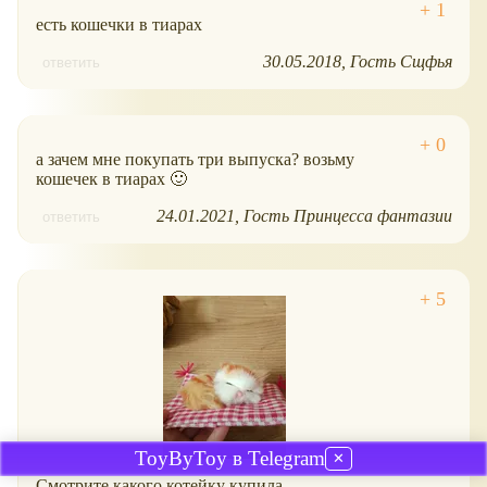
есть кошечки в тиарах
30.05.2018
Гость Сщфья
ответить
а зачем мне покупать три выпуска? возьму
кошечек в тиарах 🙂
24.01.2021
Гость Принцесса фантазии
ответить
ToyByToy в Telegram
✕
Смотрите какого котейку купила