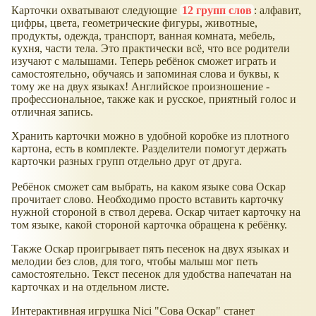
Карточки охватывают следующие
12 групп слов
: алфавит,
цифры, цвета, геометрические фигуры, животные,
продукты, одежда, транспорт, ванная комната, мебель,
кухня, части тела. Это практически всё, что все родители
изучают с малышами. Теперь ребёнок сможет играть и
самостоятельно, обучаясь и запоминая слова и буквы, к
тому же на двух языках! Английское произношение -
профессиональное, также как и русское, приятный голос и
отличная запись.
Хранить карточки можно в удобной коробке из плотного
картона, есть в комплекте. Разделители помогут держать
карточки разных групп отдельно друг от друга.
Ребёнок сможет сам выбрать, на каком языке сова Оскар
прочитает слово. Необходимо просто вставить карточку
нужной стороной в ствол дерева. Оскар читает карточку на
том языке, какой стороной карточка обращена к ребёнку.
Также Оскар проигрывает пять песенок на двух языках и
мелодии без слов, для того, чтобы малыш мог петь
самостоятельно. Текст песенок для удобства напечатан на
карточках и на отдельном листе.
Интерактивная игрушка Nici "Сова Оскар" станет