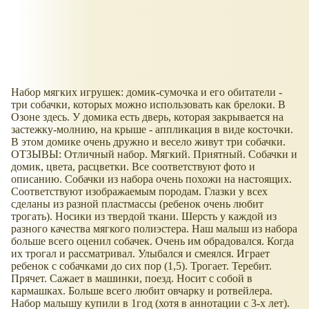
Набор мягких игрушек: домик-сумочка и его обитатели -
три собачки, которых можно использовать как брелоки. В
Озоне здесь. У домика есть дверь, которая закрывается на
застежку-молнию, на крыше - аппликация в виде косточки.
В этом домике очень дружно и весело живут три собачки.
ОТЗЫВЫ: Отличный набор. Мягкий. Приятный. Собачки и
домик, цвета, расцветки. Все соответствуют фото и
описанию. Собачки из набора очень похожи на настоящих.
Соответствуют изображаемым породам. Глазки у всех
сделаны из разной пластмассы (ребенок очень любит
трогать). Носики из твердой ткани. Шерсть у каждой из
разного качества мягкого полиэстера. Наш малыш из набора
больше всего оценил собачек. Очень им обрадовался. Когда
их трогал и рассматривал. Улыбался и смеялся. Играет
ребенок с собачками до сих пор (1,5). Трогает. Теребит.
Прячет. Сажает в машинки, поезд. Носит с собой в
кармашках. Больше всего любит овчарку и ротвейлера.
Набор малышу купили в 1год (хотя в аннотации с 3-х лет).