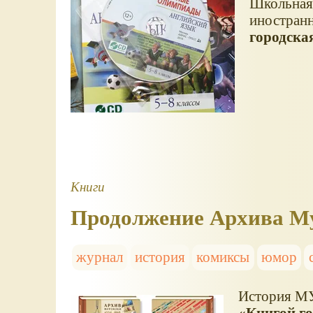
Школьная 
иностранн
городска
Книги
Продолжение Архива М
журнал
история
комиксы
юмор
История М
«Книгой го