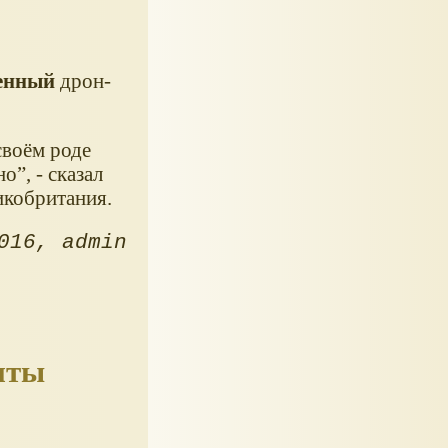
ченный
дрон-
своём роде
о”, - сказал
икобритания.
016
admin
нты