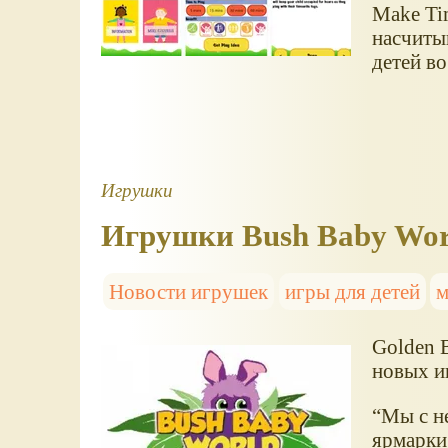
Make Ti
насчиты
детей в
Игрушки
Игрушки Bush Baby Wor
Новости игрушек
игры для детей
м
Golden B
новых и
“Мы с н
ярмарки