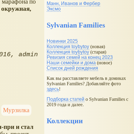
 марафона по
Манн, Иванов и Фербер
 окружная,
Эксмо
Sylvanian Families
Новинки 2025
Коллекция toybytoy
(новая)
Коллекция toybytoy
(старая)
016
admin
Ревизия семей на конец 2023
Наши семейки и дома
(новое)
Список дней рождения
Как вы расставляете мебель в домиках
Sylvanian Families? Добавляйте фото
здесь
!
Подборка статей
о Sylvanian Families с
2019 года и далее.
Мурзилка
Коллекции
-при и стал
 бы, проект