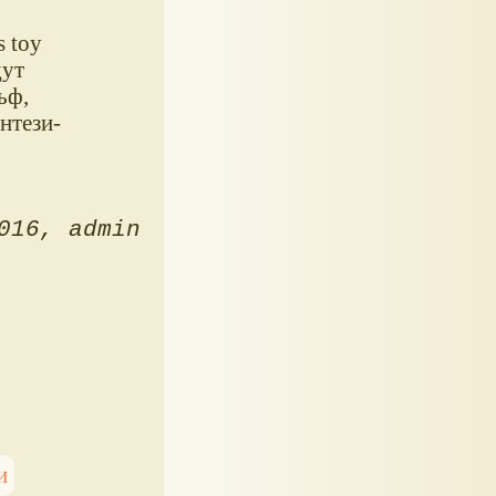
 toy
дут
ьф,
нтези-
016
admin
и