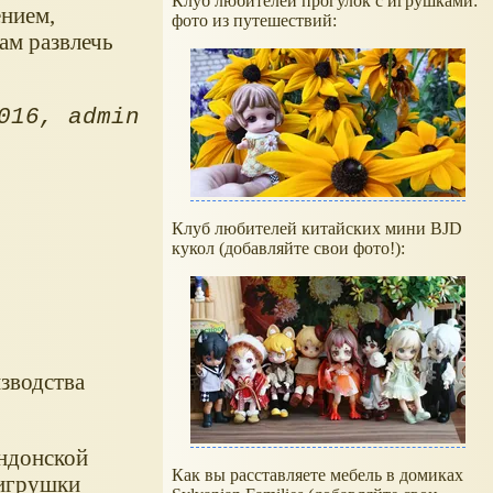
Клуб любителей прогулок с игрушками:
ением,
фото из путешествий:
ам развлечь
016
admin
Клуб любителей китайских мини BJD
кукол (добавляйте свои фото!):
изводства
ндонской
Как вы расставляете мебель в домиках
 игрушки