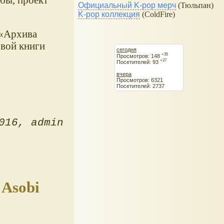
Официальный K-pop мерч
(Тюльпан)
K-pop коллекция
(ColdFire)
 «Архива
вой книги
сегодня
+35
Просмотров: 148
+27
Посетителей: 93
вчера
Просмотров: 6321
Посетителей: 2737
016
admin
 Asobi