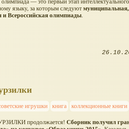
олимпиада — это первый этап интеллектуального
ому языку, за которым следуют
муниципальная,
я и Всероссийская олимпиады
.
26.10.2
урзилки
советские игрушки
книга
коллекционные книги
УРЗИЛКИ продолжается!
Сборник получил гран
да» на конкурсе «Образ книги-2015»
. Казалось