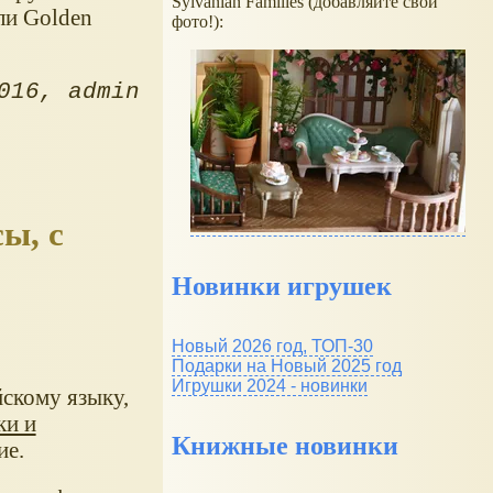
Sylvanian Families (добавляйте свои
ли Golden
фото!):
016
admin
ы, с
Новинки игрушек
Новый 2026 год, ТОП-30
Подарки на Новый 2025 год
Игрушки 2024 - новинки
йскому языку,
ки и
Книжные новинки
ие.