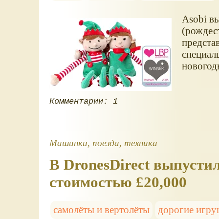
Asobi вы
(рождес
предста
специал
новогод
Комментарии: 1
Машинки, поезда, техника
В DronesDirect выпусти
стоимостью £20,000
самолёты и вертолёты
дорогие игр