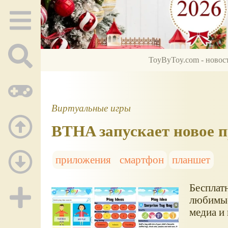
ToyByToy.com - новос
Виртуальные игры
BTHA запускает новое п
приложения
смартфон
планшет
Бесплат
любимые
медиа и 