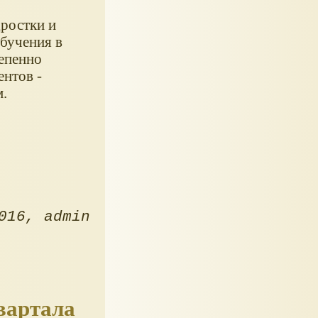
ростки и
бучения в
тепенно
ентов -
м.
016
admin
квартала