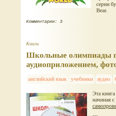
серии б
Bear.
Комментарии: 3
Книги
Школьные олимпиады по
аудиоприложением, фото
английский язык
учебники
аудио
Эта книга
начиная с
самопров