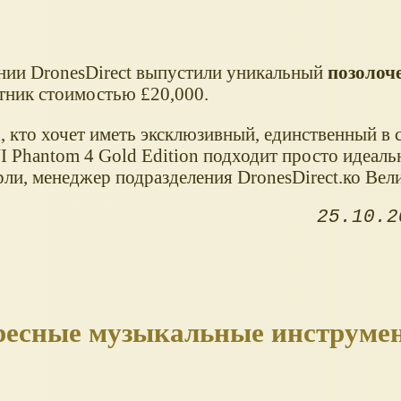
нии DronesDirect выпустили уникальный
позоло
тник стоимостью £20,000.
, кто хочет иметь эксклюзивный, единственный в 
I Phantom 4 Gold Edition подходит просто идеальн
ли, менеджер подразделения DronesDirect.ко Вел
25.10.2
ресные музыкальные инструме