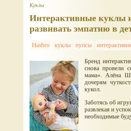
Куклы
Интерактивные куклы 
развивать эмпатию в де
Hasbro
куклы
пупсы
интерактивн
Бренд интеракти
снова провели 
мама». Алёна Ш
дочерям чуткос
кукол.
Заботясь об игру
развлекая и успо
необходимые буд