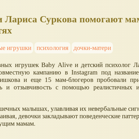
и Лариса Суркова помогают м
тях
ые игрушки
психология
дочки-матери
вных игрушек Baby Alive и детский психолог Л
совместную кампанию в Instagram под названи
ишкова и еще 15 мам-блогеров пробовали при
ть и отзывчивость с помощью реалистичных и
шечных малышах, улавливая их невербальные сиг
каивая, девочки закладывают поведенческие патте
ущим мамам.