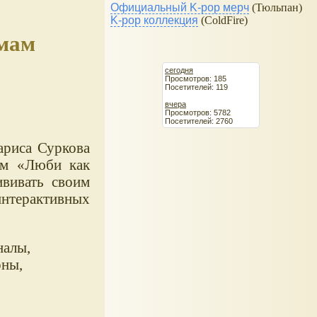
Официальный K-pop мерч
(Тюльпан)
K-pop коллекция
(ColdFire)
амам
сегодня
Просмотров: 185
Посетителей: 119
вчера
Просмотров: 5782
Посетителей: 2760
ариса Суркова
ем «Люби как
вивать своим
нтерактивных
налы,
рны,