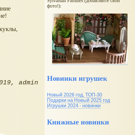
Sylvanian Families (добавляйте свои
фото!):
шние
не!
куклы,
Новинки игрушек
019
admin
Новый 2026 год, ТОП-30
Подарки на Новый 2025 год
Игрушки 2024 - новинки
Книжные новинки