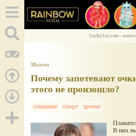
ToyByToy.com - новос
Мелочи
Почему запотевают очки
этого не произошло?
плавание
спорт
зрение
Плавате
В них вы