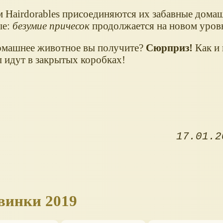
м Hairdorables присоединяются их забавные дома
ые:
безумие причесок
продолжается на новом уров
омашнее животное вы получите?
Сюрприз!
Как и 
 идут в закрытых коробках!
17.01.2
овинки 2019