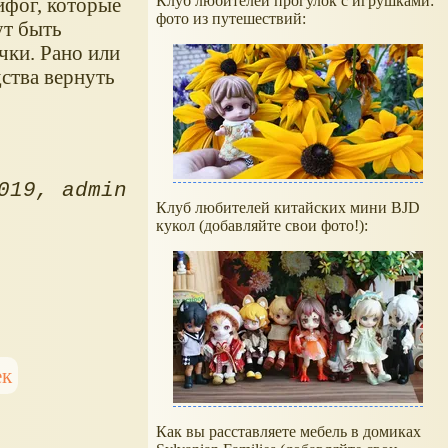
Клуб любителей прогулок с игрушками:
ифог, которые
фото из путешествий:
ут быть
чки. Рано или
дства вернуть
019
admin
Клуб любителей китайских мини BJD
кукол (добавляйте свои фото!):
ек
Как вы расставляете мебель в домиках