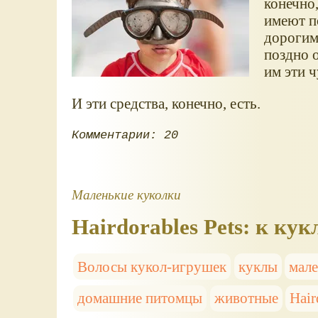
конечно
имеют п
дорогими
поздно о
им эти 
И эти средства, конечно, есть.
Комментарии: 20
Маленькие куколки
Hairdorables Pets: к к
Волосы кукол-игрушек
куклы
мале
домашние питомцы
животные
Hair