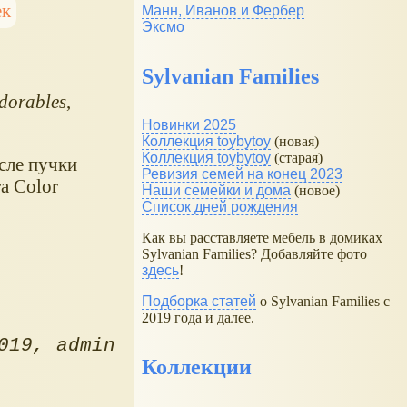
ек
Манн, Иванов и Фербер
Эксмо
Sylvanian Families
dorables
,
Новинки 2025
Коллекция toybytoy
(новая)
Коллекция toybytoy
(старая)
сле пучки
Ревизия семей на конец 2023
а Color
Наши семейки и дома
(новое)
Список дней рождения
Как вы расставляете мебель в домиках
Sylvanian Families? Добавляйте фото
здесь
!
Подборка статей
о Sylvanian Families с
2019 года и далее.
019
admin
Коллекции