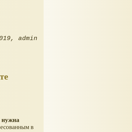
019
admin
те
у
нужна
ресованным в