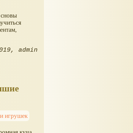
основы
аучиться
ентам,
019
admin
учшие
и игрушек
громная куча