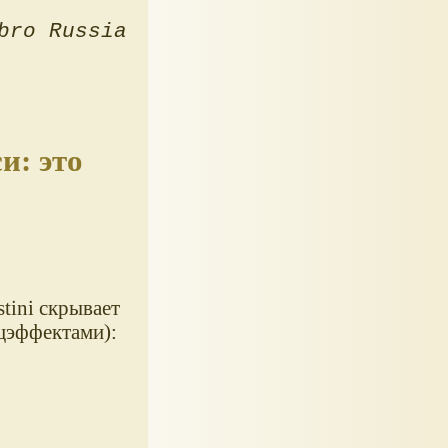
bro Russia
и: это
tini скрывает
цэффектами):