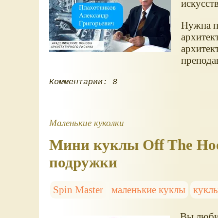
искусст
Нужна п
архитек
архитек
препода
Комментарии: 8
Маленькие куколки
Мини куклы Off The Hoo
подружки
Spin Master
маленькие куклы
кукл
Вы любит