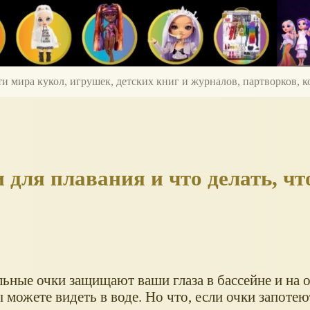
ти мира кукол, игрушек, детских книг и журналов, партворков,
 для плавания и что делать, ч
льные очки защищают ваши глаза в бассейне и на 
 можете видеть в воде. Но что, если очки запоте