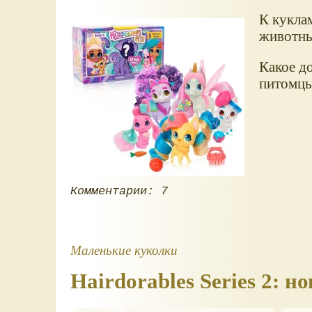
К кукла
животн
Какое д
питомцы
Комментарии: 7
Маленькие куколки
Hairdorables Series 2: н