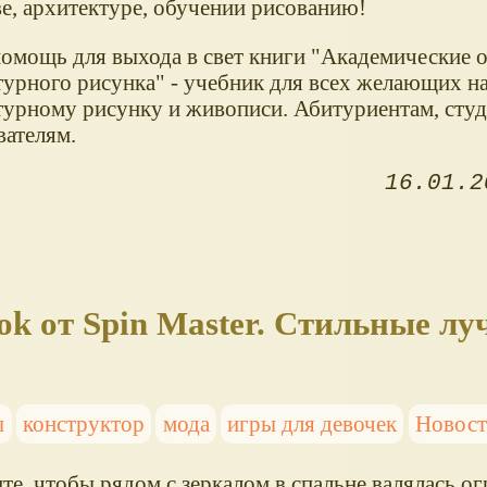
ве, архитектуре, обучении рисованию!
омощь для выхода в свет книги "Академические 
турного рисунка" - учебник для всех желающих н
турному рисунку и живописи. Абитуриентам, студ
вателям.
16.01.2
k от Spin Master. Стильные л
ы
конструктор
мода
игры для девочек
Новост
е, чтобы рядом с зеркалом в спальне валялась о