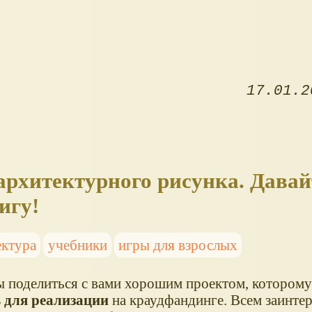
17.01.2
архитектурного рисунка. Давай
игу!
ектура
учебники
игры для взрослых
 поделиться с вами хорошим проектом, котором
 для реализации
на краудфандинге. Всем заинте