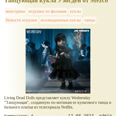
Танцующая кукла Уэнсдей от Mezco
монстрики
игрушки по фильмам
куклы
Новости игрушек
коллекционные куклы
танцы
Living Dead Dolls представляет куклу Wednesday
"Танцующая", созданную по мотивам ее культового танца и
бального платья из телесериала Netflix.
12.08.2023
admin
Комментарии: 9