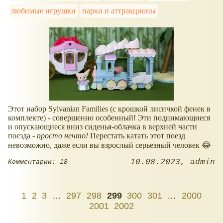
любимые игрушки
парки и аттракционы
Этот набор Sylvanian Families (с крошкой лисичкой фенек в
комплекте) - совершенно особенный! Эти поднимающиеся
и опускающиеся вниз сиденья-облачка в верхней части
поезда -
просто нечто!
Перестать катать этот поезд
невозможно, даже если вы взрослый серьезный человек 😂
10.08.2023
admin
Комментарии: 18
1
2
3
…
297
298
299
300
301
…
2000
2001
2002