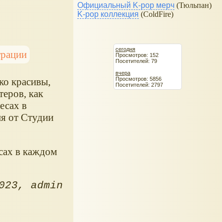
Официальный K-pop мерч
(Тюльпан)
K-pop коллекция
(ColdFire)
сегодня
трации
Просмотров: 152
Посетителей: 79
вчера
Просмотров: 5856
ко красивы,
Посетителей: 2797
теров, как
есах в
ия от Студии
сах в каждом
023
admin