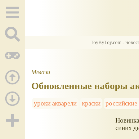
ToyByToy.com - новос
Мелочи
Обновленные наборы ак
уроки акварели
краски
российские
Новинка
синих д