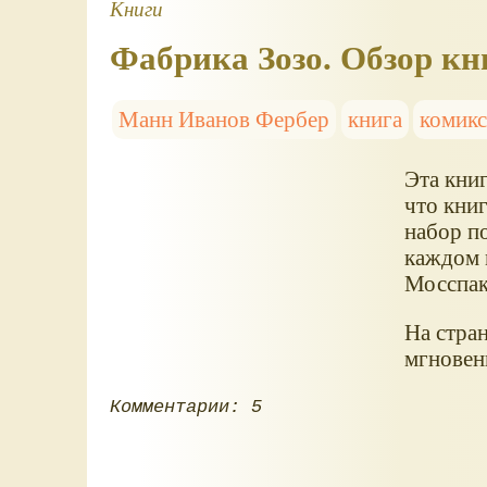
Книги
Фабрика Зозо. Обзор кн
Манн Иванов Фербер
книга
комик
Эта книг
что книг
набор п
каждом 
Мосспак
На стра
мгновен
Комментарии: 5