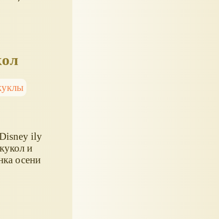
кол
куклы
isney ily
кукол и
нка осени