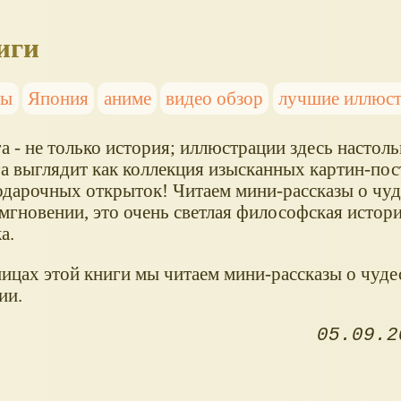
иги
сы
Япония
аниме
видео обзор
лучшие иллюс
а - не только история; иллюстрации здесь настоль
а выглядит как коллекция изысканных картин-пос
одарочных открыток! Читаем мини-рассказы о чуд
мгновении, это очень светлая философская истор
а.
ницах этой книги мы читаем мини-рассказы о чуде
ии.
05.09.2