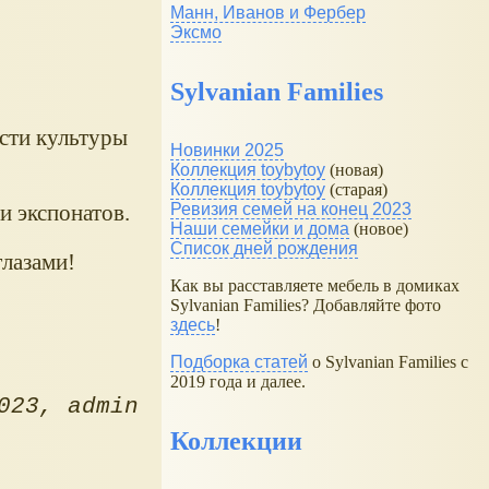
Манн, Иванов и Фербер
Эксмо
Sylvanian Families
сти культуры
Новинки 2025
Коллекция toybytoy
(новая)
Коллекция toybytoy
(старая)
и экспонатов.
Ревизия семей на конец 2023
Наши семейки и дома
(новое)
Список дней рождения
глазами!
Как вы расставляете мебель в домиках
Sylvanian Families? Добавляйте фото
здесь
!
Подборка статей
о Sylvanian Families с
2019 года и далее.
023
admin
Коллекции