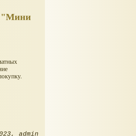
и "Мини
матных
ние
покупку.
023
admin