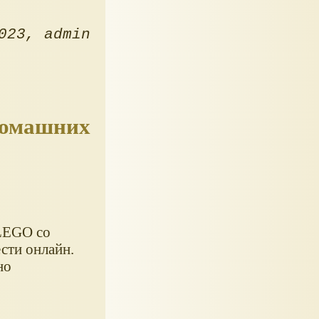
023
admin
домашних
LEGO со
сти онлайн.
но