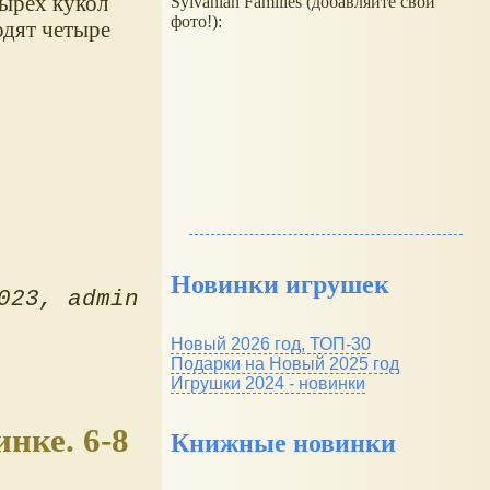
тырех кукол
Sylvanian Families (добавляйте свои
фото!):
ходят четыре
Новинки игрушек
023
admin
Новый 2026 год, ТОП-30
Подарки на Новый 2025 год
Игрушки 2024 - новинки
ке. 6-8
Книжные новинки