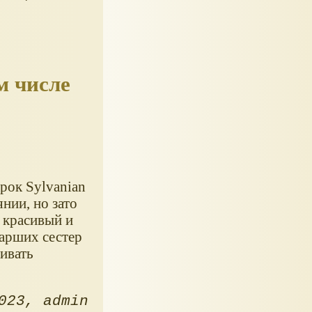
м числе
рок Sylvanian
янии, но зато
ь красивый и
арших сестер
аивать
023
admin