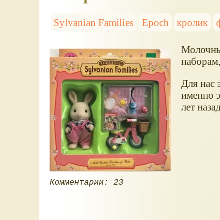
Sylvanian Families
Epoch
кролик
Молочных
наборам,
Для нас 
именно э
лет назад
Комментарии: 23