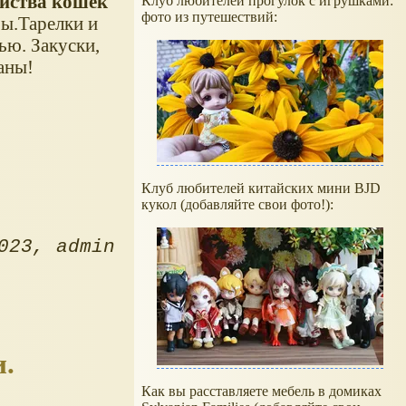
ейства кошек
Клуб любителей прогулок с игрушками:
фото из путешествий:
ы.Тарелки и
ью. Закуски,
аны!
Клуб любителей китайских мини BJD
кукол (добавляйте свои фото!):
023
admin
и.
Как вы расставляете мебель в домиках