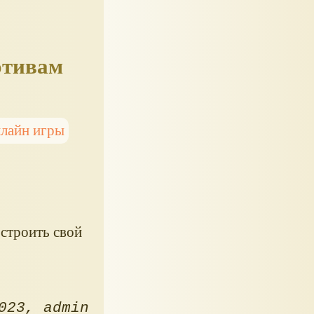
отивам
лайн игры
остроить свой
023
admin