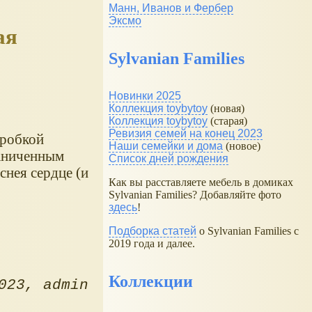
Манн, Иванов и Фербер
Эксмо
ая
Sylvanian Families
Новинки 2025
Коллекция toybytoy
(новая)
Коллекция toybytoy
(старая)
Ревизия семей на конец 2023
оробкой
Наши семейки и дома
(новое)
раниченным
Список дней рождения
снея сердце (и
Как вы расставляете мебель в домиках
Sylvanian Families? Добавляйте фото
здесь
!
Подборка статей
о Sylvanian Families с
2019 года и далее.
Коллекции
023
admin