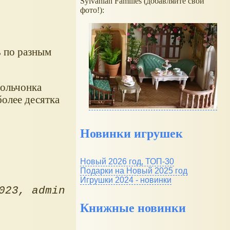
Sylvanian Families (добавляйте свои
фото!):
ь по разным
рольчонка
более десятка
Новинки игрушек
Новый 2026 год, ТОП-30
Подарки на Новый 2025 год
Игрушки 2024 - новинки
023
admin
Книжные новинки