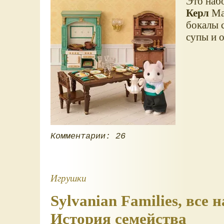
Это наб
Керл
Мак
бокалы 
супы и 
Комментарии: 26
Игрушки
Sylvanian Families, вс
История семейства