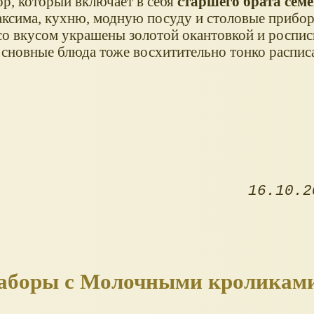
ор, который включает в себя
старшего брата сем
сима, кухню, модную посуду и столовые прибор
со вкусом украшены золотой окантовкой и роспис
основные блюда тоже восхитительно тонко распис
16.10.2
е наборы с Молочными кроликам