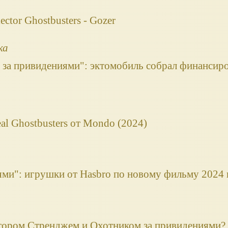
ector Ghostbusters - Gozer
ка
 за привидениями": эктомобиль собрал финансиро
al Ghostbusters от Mondo (2024)
ями": игрушки от Hasbro по новому фильму 2024 
ктором Стренджем и Охотником за привидениями?