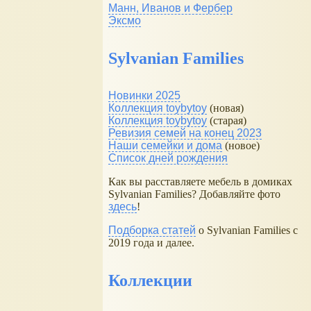
Манн, Иванов и Фербер
Эксмо
Sylvanian Families
Новинки 2025
Коллекция toybytoy
(новая)
Коллекция toybytoy
(старая)
Ревизия семей на конец 2023
Наши семейки и дома
(новое)
Список дней рождения
Как вы расставляете мебель в домиках
Sylvanian Families? Добавляйте фото
здесь
!
Подборка статей
о Sylvanian Families с
2019 года и далее.
Коллекции