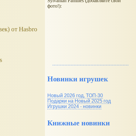
Sylvanian Families (добавляйте свои
фото!):
век) от Hasbro
s
Новинки игрушек
Новый 2026 год, ТОП-30
Подарки на Новый 2025 год
Игрушки 2024 - новинки
Книжные новинки