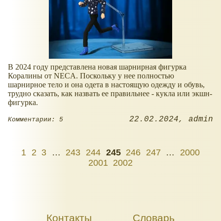
В 2024 году представлена новая шарнирная фигурка
Коралины от NECA. Поскольку у нее полностью
шарнирное тело и она одета в настоящую одежду и обувь,
трудно сказать, как назвать ее правильнее - кукла или экшн-
фигурка.
22.02.2024
admin
Комментарии: 5
1
2
3
…
243
244
245
246
247
…
2000
2001
2002
Контакты
Словарь