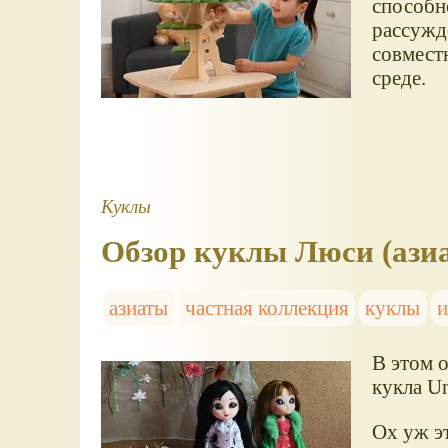
способн
рассужд
совмест
среде.
Куклы
Обзор куклы Люси (азиа
азиаты
частная коллекция
куклы
и
В этом 
кукла Un
Ох уж э