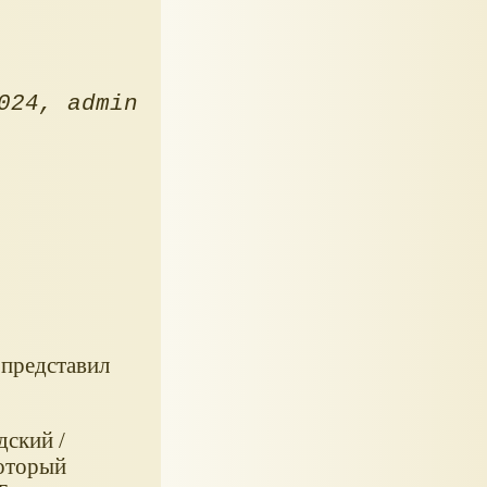
024
admin
 представил
дский /
который