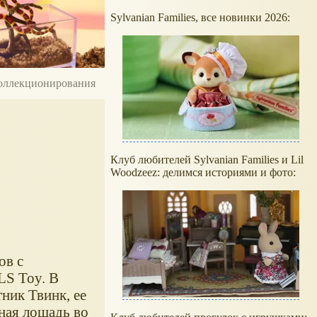
Sylvanian Families, все новинки 2026:
 коллекционирования
Клуб любителей Sylvanian Families и Lil
Woodzeez: делимся историями и фото:
ов с
LS Toy. В
ник Твинк, ее
ная лошадь во