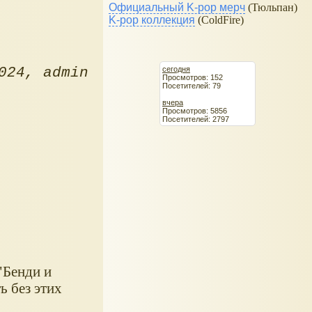
Официальный K-pop мерч
(Тюльпан)
K-pop коллекция
(ColdFire)
сегодня
024
admin
Просмотров: 152
Посетителей: 79
вчера
Просмотров: 5856
Посетителей: 2797
"Бенди и
ь без этих