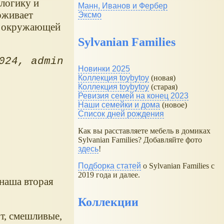
логику и
Манн, Иванов и Фербер
рживает
Эксмо
 и окружающей
Sylvanian Families
024
admin
Новинки 2025
Коллекция toybytoy
(новая)
Коллекция toybytoy
(старая)
Ревизия семей на конец 2023
Наши семейки и дома
(новое)
Список дней рождения
Как вы расставляете мебель в домиках
Sylvanian Families? Добавляйте фото
здесь
!
Подборка статей
о Sylvanian Families с
2019 года и далее.
наша вторая
Коллекции
т, смешливые,