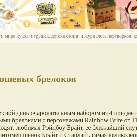
ти мира кукол, игрушек, детских книг и журналов, партворков,
люшевых брелоков
е свой день очаровательным набором из 4 предмет
ми брелоками с персонажами Rainbow Brite от T
ходят: любимая Рэйнбоу Брайт, ее ближайший спут
питомец щенок Брайт и Старлайт, самая великолеп