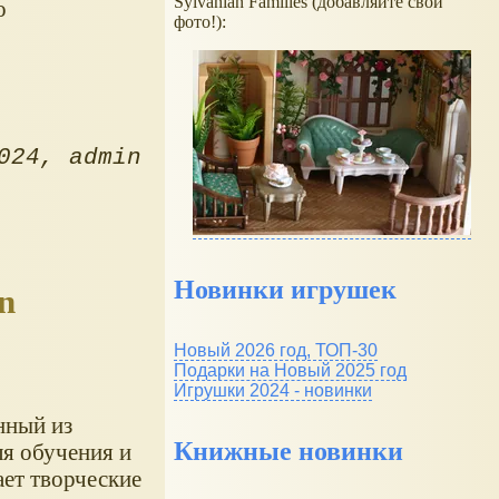
Sylvanian Families (добавляйте свои
о
фото!):
024
admin
Новинки игрушек
n
Новый 2026 год, ТОП-30
Подарки на Новый 2025 год
Игрушки 2024 - новинки
нный из
Книжные новинки
ля обучения и
ает творческие