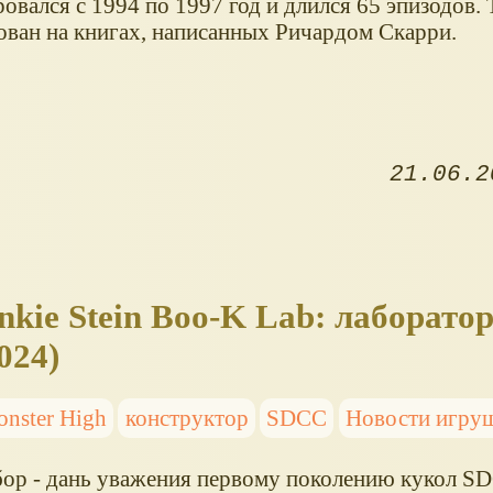
овался с 1994 по 1997 год и длился 65 эпизодов. 
ован на книгах, написанных Ричардом Скарри.
21.06.2
kie Stein Boo-K Lab: лаборато
024)
nster High
конструктор
SDCC
Новости игру
бор - дань уважения первому поколению кукол SD