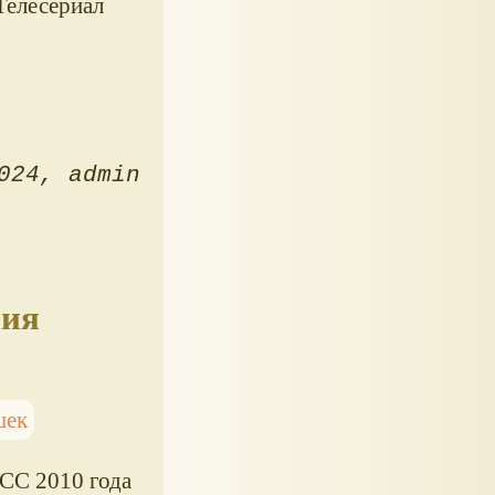
Телесериал
024
admin
рия
шек
CC 2010 года