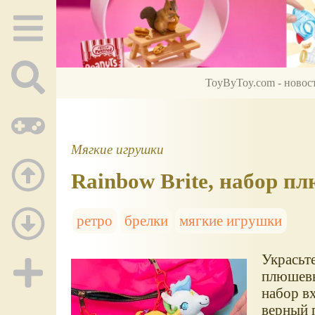
ToyByToy.com - новос
Мягкие игрушки
Rainbow Brite, набор п
ретро
брелки
мягкие игрушки
Украсьт
плюшевы
набор в
верный 