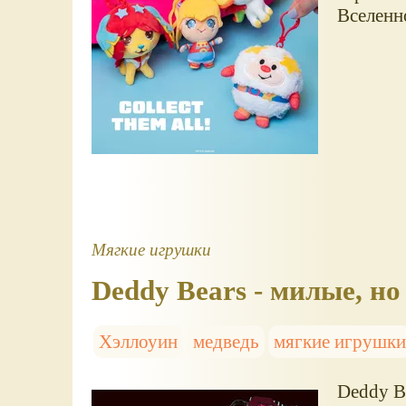
Вселенн
Мягкие игрушки
Deddy Bears - милые, н
Хэллоуин
медведь
мягкие игрушк
Deddy B