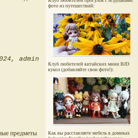
Клуб любителей прогулок с игрушками:
фото из путешествий:
024
admin
Клуб любителей китайских мини BJD
кукол (добавляйте свои фото!):
илые предметы
Как вы расставляете мебель в домиках