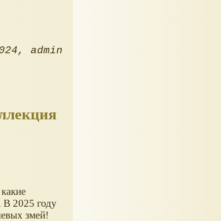
024
admin
оллекция
 какие
 В 2025 году
шевых змей!