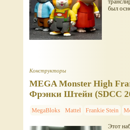
транслир
был осн
Конструкторы
MEGA Monster High Fran
Фрэнки Штейн (SDCC 2
MegaBloks
Mattel
Frankie Stein
Mo
Этот на