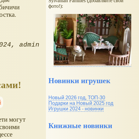
Sylvanian Families (добавляйте свои
ебичичи
фото!):
остка.
024
admin
Новинки игрушек
сами!
Новый 2026 год, ТОП-30
й
Подарки на Новый 2025 год
Игрушки 2024 - новинки
ти могут
Книжные новинки
 своими
цессе