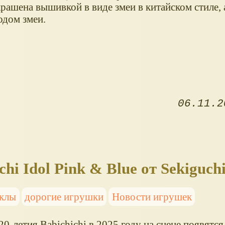
крашена вышивкой в виде змеи в китайском стиле,
одом змеи.
06.11.2
i Idol Pink & Blue от Sekiguch
уклы
дорогие игрушки
Новости игрушек
20-летия Babichichi в 2025 году на сцене появятся