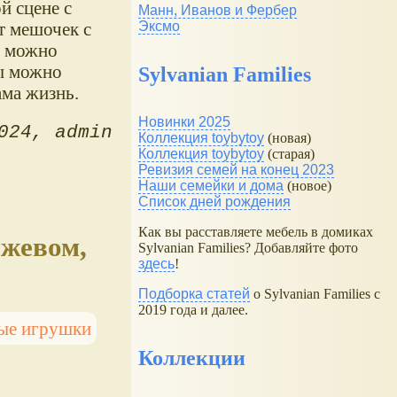
й сцене с
Манн, Иванов и Фербер
Эксмо
т мешочек с
е можно
ры можно
Sylvanian Families
ама жизнь.
Новинки 2025
024
admin
Коллекция toybytoy
(новая)
Коллекция toybytoy
(старая)
Ревизия семей на конец 2023
Наши семейки и дома
(новое)
Список дней рождения
Как вы расставляете мебель в домиках
ужевом,
Sylvanian Families? Добавляйте фото
здесь
!
Подборка статей
о Sylvanian Families с
2019 года и далее.
ые игрушки
Коллекции