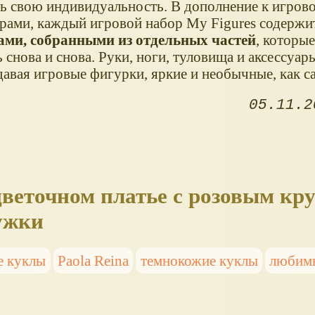
ть свою индивидуальность. В дополнение к игрово
арами, каждый игровой набор My Figures содержи
ми, собранными из отдельных частей
, которы
 снова и снова. Руки, ноги, туловища и аксессуа
давая игровые фигурки, яркие и необычные, как с
05.11.2
цветочном платье с розовым кр
ужки
е куклы
Paola Reina
темнокожие куклы
любим