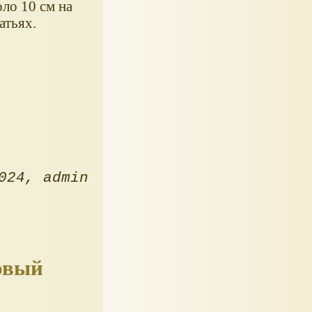
ло 10 см на
атьях.
024
admin
Новый