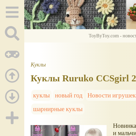
ToyByToy.com - новос
Куклы
Куклы Ruruko CCSgirl 2
куклы
новый год
Новости игрушек
шарнирные куклы
Новинка 
и мальчи