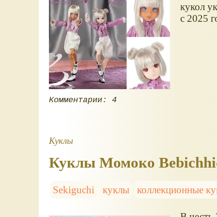
кукол у
с 2025 г
Комментарии: 4
Куклы
Куклы Момоко Bebichhich
Sekiguchi
куклы
коллекционные к
В честь 