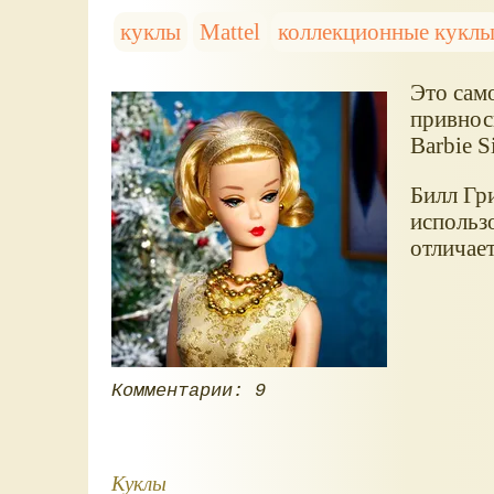
куклы
Mattel
коллекционные кукл
Это само
привнос
Barbie S
Билл Гр
использ
отличает
Комментарии: 9
Куклы