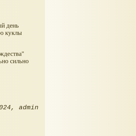
ый день
ью куклы
ождества"
ьно сильно
024
admin