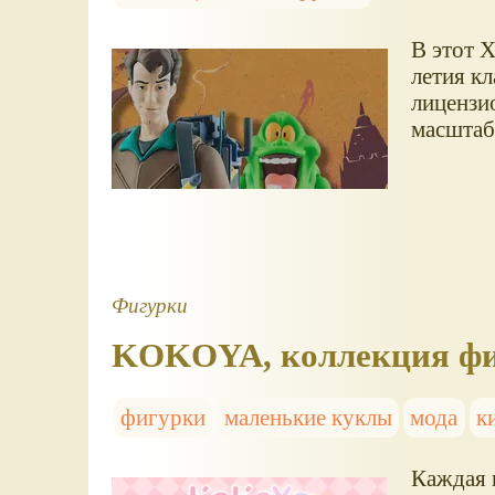
В этот Х
летия к
лицензи
масштаб
Фигурки
KOKOYA, коллекция фи
фигурки
маленькие куклы
мода
к
Каждая 