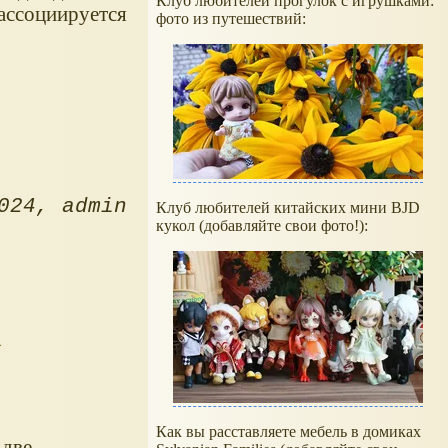
Клуб любителей прогулок с игрушками:
 ассоциируется
фото из путешествий:
024
admin
Клуб любителей китайских мини BJD
кукол (добавляйте свои фото!):
i
Как вы расставляете мебель в домиках
 две