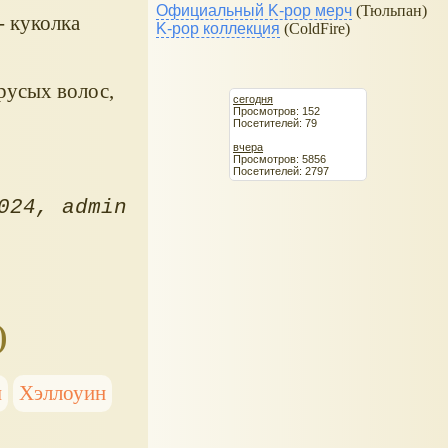
Официальный K-pop мерч
(Тюльпан)
- куколка
K-pop коллекция
(ColdFire)
русых волос,
сегодня
Просмотров: 152
Посетителей: 79
вчера
Просмотров: 5856
Посетителей: 2797
024
admin
)
ы
Хэллоуин