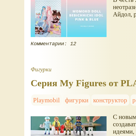
неотраз
Айдол, 
Комментарии: 12
Фигурки
Серия My Figures от P
Playmobil
фигурки
конструктор
р
С новым
создава
идеями,