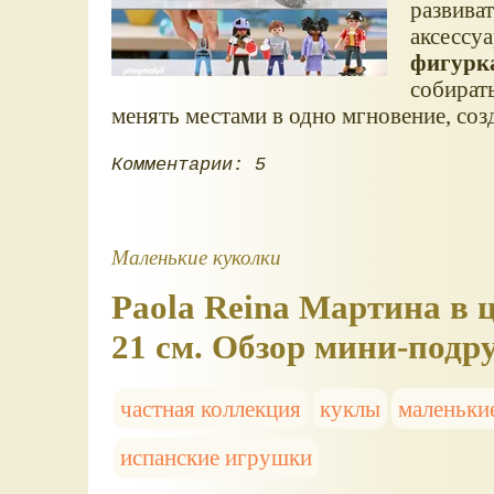
развива
аксессу
фигурка
собирать
менять местами в одно мгновение, соз
Комментарии: 5
Маленькие куколки
Paola Reina Мартина в 
21 см. Обзор мини-подр
частная коллекция
куклы
маленьки
испанские игрушки