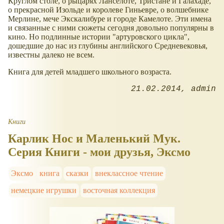
Круглом столе, о рыцарях Ланселоте, Тристане и Галахаде,
о прекрасной Изольде и королеве Гиньевре, о волшебнике
Мерлине, мече Экскалибуре и городе Камелоте. Эти имена
и связанные с ними сюжеты сегодня довольно популярны в
кино. Но подлинные истории "артуровского цикла",
дошедшие до нас из глубины английского Средневековья,
известны далеко не всем.
Книга для детей младшего школьного возраста.
21.02.2014
admin
Книги
Карлик Нос и Маленький Мук.
Серия Книги - мои друзья, Эксмо
Эксмо
книга
сказки
внеклассное чтение
немецкие игрушки
восточная коллекция