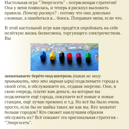
Настольная игра "Энергосеть" - потрясающая стратегия!
Она у меня появилась, и теперь я рискнул выложить
правила.
Почему рискнул?
- потому что они довольно
сложные, а ошибиться я... боюсь. Поправьте меня, если что.
В этой настольной игре вам придётся опробовать на себе
нелёгкую жизнь бизнесмена, торгующего электричеством.
Вы
захватываете
берёте под контроль
(никак не могу
привыкнуть, что это мирная игра)
подключаете города к
своей сети, и обслуживаете их, отдавая энергию. Они, в
свою очередь, платят вам деньги, на которые вы
подключаете ещё города, покупаете всё новые и новые
станции, ещё лучше прежних и т.д. Но всё бы было очень
просто, если бы не шайка таких же как вы. Кто захватит
больше городов? Кто сможет наилучшим образом
обслужить их? Всё покажет эта оригинальная стратегия -
"Энергосеть".