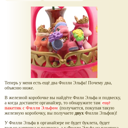
Теперь у меня есть ещё два Филли Эльфа! Почему два,
объясню ниже.
В железной коробочке вы найдёте Фили Эльфа и подвеску,
а когда достанете органайзер, то обнаружите там
ещё
пакетик с Филли Эльфом
(получается, покупая такую
железную коробочку, вы получаете
двух
Филли Эльфов)!
У Филли Эльфа в органайзере не будет буклета, будет
только карточка и подвеска, а у Филли Эльфа из пакетика