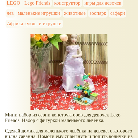
LEGO
Lego Friends
конструктор
игры для девочек
лев
маленькие игрушки
животные
зоопарк
сафари
Африка куклы и игрушки
Мини набор из серии конструкторов для девочек Lego
Friends. Набор с фигуркой маленького львёнка.
Сделай домик для маленького львёнка на дереве, с которого
видна саванна. Помоги ему спрыгнуть и попить водички из